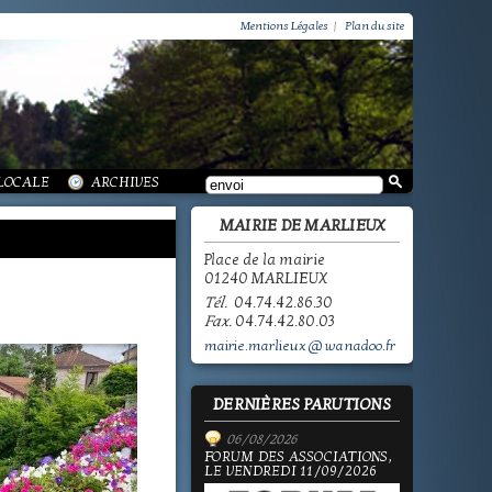
VIE PRATIQUE / GROUPEMENT PAROISSIAL
SCOLAIRE JEUNESSE / INFORMATIONS
Mentions Légales
|
Plan du site
SCOLAIRE JEUNESSE / ECOLE PUBLIQUE - INFORMATIONS
SCOLAIRE JEUNESSE / PÔLE ENFANCE
SCOLAIRE JEUNESSE / ECOLE PRIVÉE
VIE SOCIALE / ACTION SOCIALE
/ ECOLE PUBLIQUE - INFORMATIONS
 HISTOIRE DE MARLIEUX
/ LA VIE DES ASSOCIATIONS
E MARLIEUX
/ VIE LOCALE
 LOCALE
ARCHIVES
MAIRIE DE MARLIEUX
Place de la mairie
01240 MARLIEUX
Tél.
04.74.42.86.30
Fax.
04.74.42.80.03
mairie.marlieux@wanadoo.fr
DERNIÈRES PARUTIONS
06/08/2026
FORUM DES ASSOCIATIONS,
LE VENDREDI 11/09/2026