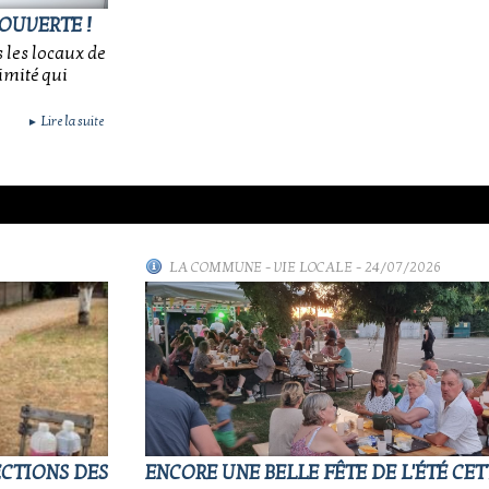
OUVERTE !
s les locaux de
imité qui
Lire la suite
►
LA COMMUNE
-
VIE LOCALE
- 24/07/2026
ECTIONS DES
ENCORE UNE BELLE FÊTE DE L'ÉTÉ CET