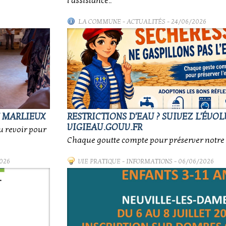
l'assistance..
LA COMMUNE
-
ACTUALITÉS
- 24/06/2026
E MARLIEUX
RESTRICTIONS D'EAU ? SUIVEZ L'ÉVO
VIGIEAU.GOUV.FR
au revoir pour
Chaque goutte compte pour préserver notre 
026
VIE PRATIQUE
-
INFORMATIONS
- 06/06/2026