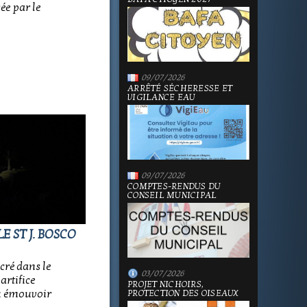
sée par le
09/07/2026
ARRÊTÉ SÉCHERESSE ET
VIGILANCE EAU
09/07/2026
COMPTES-RENDUS DU
CONSEIL MUNICIPAL
E ST J. BOSCO
cré dans le
03/07/2026
artifice
PROJET NICHOIRS,
su émouvoir
PROTECTION DES OISEAUX