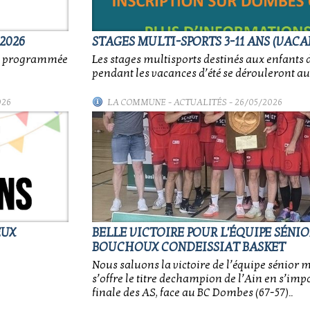
2026
STAGES MULTI-SPORTS 3-11 ANS (VACA
nt programmée
Les stages multisports destinés aux enfants d
pendant les vacances d’été se dérouleront au
026
LA COMMUNE
-
ACTUALITÉS
- 26/05/2026
EUX
BELLE VICTOIRE POUR L'ÉQUIPE SÉNI
BOUCHOUX CONDEISSIAT BASKET
Nous saluons la victoire de l’équipe sénior 
s’offre le titre dechampion de l’Ain en s’impo
finale des AS, face au BC Dombes (67-57)..