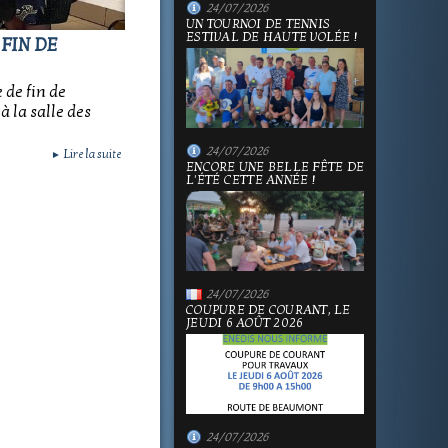
24/07/2026
UN TOURNOI DE TENNIS
ESTIVAL DE HAUTE VOLÉE !
 FIN DE
 de fin de
 la salle des
24/07/2026
Lire la suite
►
ENCORE UNE BELLE FÊTE DE
L'ÉTÉ CETTE ANNÉE !
24/07/2026
COUPURE DE COURANT, LE
JEUDI 6 AOÛT 2026
24/07/2026