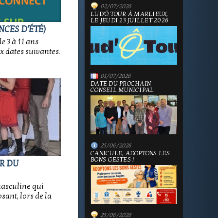
02/07/2026
LUD'Ô TOUR À MARLIEUX,
LE JEUDI 23 JUILLET 2026
NCES D'ÉTÉ)
e 3 à 11 ans
x dates suivantes.
01/07/2026
DATE DU PROCHAIN
CONSEIL MUNICIPAL
25/06/2026
CANICULE, ADOPTONS LES
BONS GESTES !
OR DU
masculine qui
sant, lors de la
25/06/2026