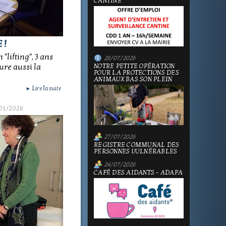
CANTINE
 !
"lifting", 3 ans
28/07/2026
sure aussi la
NOTRE PETITE OPÉRATION
POUR LA PROTECTIONS DES
ANIMAUX BAS SON PLEIN
Lire la suite
►
01/2026
27/07/2026
REGISTRE COMMUNAL DES
PERSONNES VULNÉRABLES
24/07/2026
CAFÉ DES AIDANTS - ADAPA