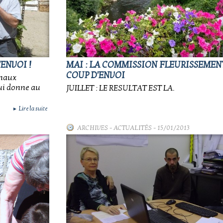
ENVOI !
MAI : LA COMMISSION FLEURISSEMEN
COUP D'ENVOI
unaux
qui donne au
JUILLET : LE RESULTAT EST LA.
Lire la suite
►
ARCHIVES
-
ACTUALITÉS
- 15/01/2013