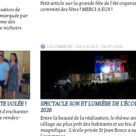
Petit article sur la grande fête de l'été organi
commité des fêtes ! MERCI A EUX !.
isation de
e, marquée par
sme des
e nichoirs
LA COMMUNE
-
VIE LOCALE
- 24/07/2026
TE VOLÉE !
SPECTACLE SON ET LUMIÈRE DE L'ÉCOL
2026
t d'enchanter
ce rendez-
Entre la beauté de la réalisation, le thème an
village au plus prêt des habitants et un feu d'
magnifique : L'école privée St Jean Bosco a 