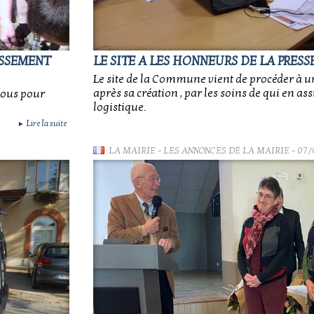
ISSEMENT
LE SITE A LES HONNEURS DE LA PRESSE
Le site de la Commune vient de procéder à un 
après sa création , par les soins de qui en as
tous pour
logistique.
Lire la suite
►
LA MAIRIE
-
LES ANNONCES DE LA MAIRIE
- 07/