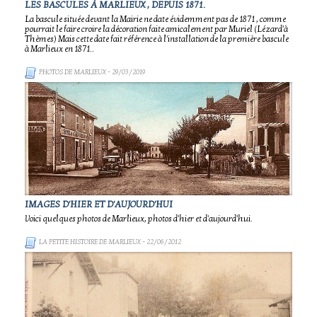
LES BASCULES À MARLIEUX , DEPUIS 1871.
La bascule située devant la Mairie ne date évidemment pas de 1871 , comme
pourrait le faire croire la décoration faite amicalement par Muriel (Lézard'à
Thèmes) Mais cette date fait référence à l'installation de la première bascule
à Marlieux en 1871..
PHOTOS DE MARLIEUX
- 29/03/2019
IMAGES D'HIER ET D'AUJOURD'HUI
Voici quelques photos de Marlieux, photos d'hier et d'aujourd'hui.
LA PETITE HISTOIRE DE MARLIEUX
- 22/06/2012