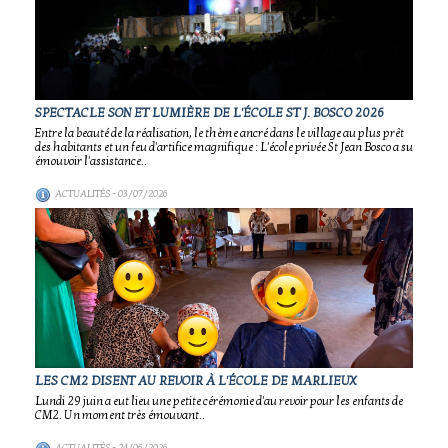
SPECTACLE SON ET LUMIÈRE DE L'ÉCOLE ST J. BOSCO 2026
Entre la beauté de la réalisation, le thème ancré dans le village au plus prêt
des habitants et un feu d'artifice magnifique : L'école privée St Jean Bosco a su
émouvoir l'assistance..
ACTUALITÉS
- 03/07/2026
LES CM2 DISENT AU REVOIR À L'ÉCOLE DE MARLIEUX
Lundi 29 juin a eut lieu une petite cérémonie d'au revoir pour les enfants de
CM2. Un moment très émouvant..