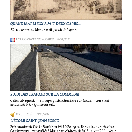
QUAND MARLIEUX AVAIT DEUX GARES...
Fût un temps ou Marlieux disposait de 2 gares....
LES ANNONCES DE LA MAIRIE
- 19/05/2026
SUIVI DES TRAVAUX SUR LA COMMUNE
Cette rubrique donne un aperçu des chantiers sur la commune et est
actualisée très régulièrement..
ECOLE PRIVÉE
- 30/11/2014
L'ÉCOLE SAINT-JEAN BOSCO
Présentation de l'école Fondée en 1983 à Bourg en Bresse (rue des Anciens
Combattants) et installée à Marlieux (château de la Ville) en 1999, l'école