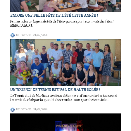
ENCORE UNE BELLE FÊTE DE L'ÉTÉ CETTE ANNÉE !
Petit article sur la grande fête de l'été organisée par le commité des fêtes !
MERCI A EUX !.
VIE LOCALE
- 24/07/2026
UN TOURNOI DE TENNIS ESTIVAL DE HAUTE VOLÉE !
Le Tennis club de Marlieux continue d'étonner et d'enchanter les joueurs et
les amis du club par la qualité de ce rendez-vous sportif et convivial..
VIE LOCALE
- 24/07/2026