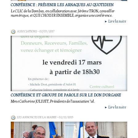
CONFÉRENCE : PRÉVENIR LES ARNAQUES AU QUOTIDIEN
Le CLIC de la Dombes, en collaboration avec Jérôme TRON, conseiller
numérique, et QUE CHOISIR ENSEMBLE, organise une conférence.
Lire la suite
►
ASSOCIATIONS
- 02/03/2017
CONFÉRENCE ET GROUPE DE PAROLE SUR LE DON D'ORGANE
Mme Catherine JOLIVET, Présidente de l'association "al.
Lire la suite
►
LES ANNONCES DE LA MAIRIE
- 02/11/2015