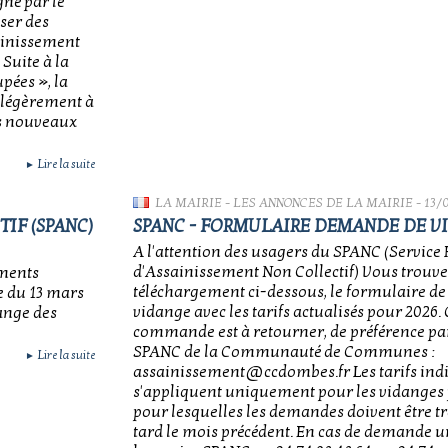
né par le
ser des
sainissement
 Suite à la
pées », la
s légèrement à
es nouveaux
Lire la suite
►
LA MAIRIE
-
LES ANNONCES DE LA MAIRIE
- 13/
IF (SPANC)
SPANC - FORMULAIRE DEMANDE DE V
A l'attention des usagers du SPANC (Service 
d'Assainissement Non Collectif) Vous trouv
ements
téléchargement ci-dessous, le formulaire d
e du 13 mars
vidange avec les tarifs actualisés pour 2026.
ange des
commande est à retourner, de préférence par
SPANC de la Communauté de Communes :
Lire la suite
►
assainissement@ccdombes.fr Les tarifs ind
s'appliquent uniquement pour les vidange
pour lesquelles les demandes doivent être t
tard le mois précédent. En cas de demande u