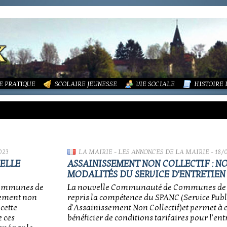
LITÉS
FORMATIONS
DURES MÉNAGÈRES ET ASSAINISSEMENT
ISME (PLU)
SOCIATIONS
ECOLE PUBLIQUE - INFORMATIONS
LA MAIRIE
 VIE DES ASSOCIATIONS
PÔLE ENFANCE
LA PETITE
OUPEMENT PAROISSIAL
ECOLE PRIVÉE
ACTION SOCIALE
PHOTOS D
E PRATIQUE
SCOLAIRE JEUNESSE
VIE SOCIALE
HISTOIRE
023
LA MAIRIE
-
LES ANNONCES DE LA MAIRIE
- 18/
VELLE
ASSAINISSEMENT NON COLLECTIF : N
MODALITÉS DU SERVICE D'ENTRETIEN
 Communes de
La nouvelle Communauté de Communes de 
sement non
repris la compétence du SPANC (Service Publ
 cette
d'Assainissement Non Collectif)et permet à
e ces
bénéficier de conditions tarifaires pour l'entr