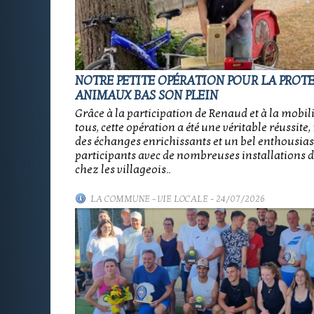
NOTRE PETITE OPÉRATION POUR LA PROT
ANIMAUX BAS SON PLEIN
Grâce à la participation de Renaud et à la mobil
tous, cette opération a été une véritable réussit
des échanges enrichissants et un bel enthousia
participants avec de nombreuses installations d
chez les villageois..
LA COMMUNE
-
VIE LOCALE
- 24/07/2026