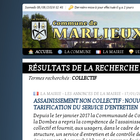
Samedi 08/08/2026 12:41
|
Dernière mise à jour effectuée il y a 2 jours
PRÉSENTATION
PRÉSENTATION
DÉMARCHES FORMA
IN
TOURISME-COMMERCES-ARTISANS
BIBLIOTHÈQUE
OR
MARPA LE RENON
PLAN LOCAL URBAN
AS
VIE LOCALE
LES ANNONCES DE 
LA
ACTUALITÉS
PUBLICATIONS
GR
ACCUEIL
LA COMMUNE
LA MAIRIE
VI
RÉSULTATS DE LA RECHERCHE
Termes recherchés
:
COLLECTIF
LA MAIRIE
-
LES ANNONCES DE LA MAIRIE
- 17/01/2
ASSAINISSEMENT NON COLLECTIF : NOU
TARIFICATION DU SERVICE D'ENTRETIEN
Depuis le 1er janvier 2017 la Communauté de
la Dombes a repris la compétence de l'assainis
collectif et fournit, aux usagers, dans le cadre de
structure, un service d'entretien et de contrôle d