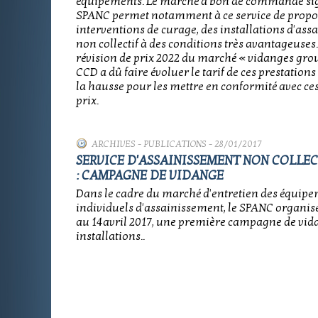
équipements. Le marché à bon de commande sig
SPANC permet notamment à ce service de propo
interventions de curage, des installations d'as
non collectif à des conditions très avantageuses.
révision de prix 2022 du marché « vidanges grou
CCD a dû faire évoluer le tarif de ces prestation
la hausse pour les mettre en conformité avec c
prix.
ARCHIVES
-
PUBLICATIONS
- 28/01/2017
SERVICE D'ASSAINISSEMENT NON COLLECT
: CAMPAGNE DE VIDANGE
Dans le cadre du marché d'entretien des équip
individuels d'assainissement, le SPANC organis
au 14avril 2017, une première campagne de vid
installations..