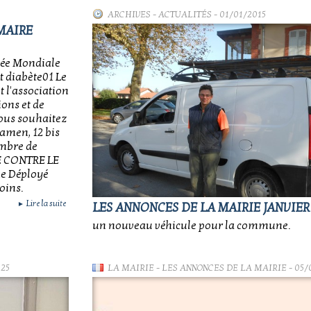
ARCHIVES
-
ACTUALITÉS
- 01/01/2015
MAIRE
ée Mondiale
t diabète01 Le
 l'association
ons et de
Vous souhaitez
amen, 12 bis
embre de
E CONTRE LE
e Déployé
oins.
Lire la suite
►
LES ANNONCES DE LA MAIRIE JANVIER 
un nouveau véhicule pour la commune.
025
LA MAIRIE
-
LES ANNONCES DE LA MAIRIE
- 05/