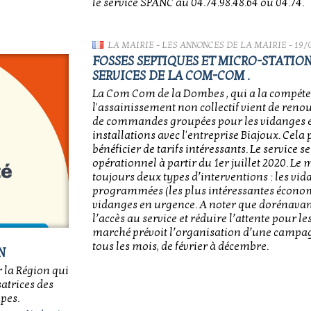
le service SPANC au 04.74.98.48.64 ou 04.74.
LA MAIRIE
-
LES ANNONCES DE LA MAIRIE
- 19/
FOSSES SEPTIQUES ET MICRO-STATIONS
SERVICES DE LA COM-COM .
La Com Com de la Dombes , qui a la compéte
l'assainissement non collectif vient de ren
de commandes groupées pour les vidanges et
installations avec l'entreprise Biajoux. Cela
bénéficier de tarifs intéressants. Le service 
opérationnel à partir du 1er juillet 2020. L
toujours deux types d’interventions : les vi
programmées (les plus intéressantes écono
vidanges en urgence. A noter que dorénavant
l’accès au service et réduire l’attente pour le
marché prévoit l’organisation d’une campa
tous les mois, de février à décembre.
N
r la Région qui
atrices des
pes.