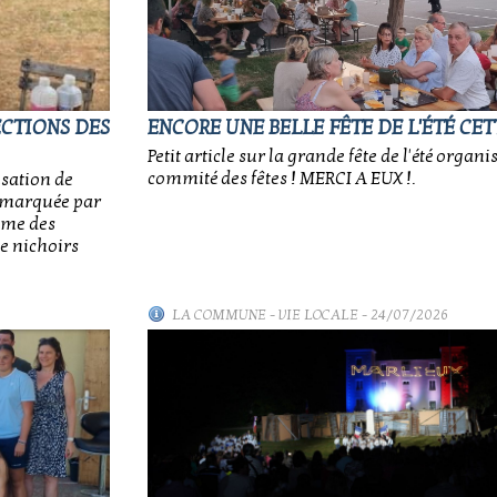
ECTIONS DES
ENCORE UNE BELLE FÊTE DE L'ÉTÉ CET
Petit article sur la grande fête de l'été organi
commité des fêtes ! MERCI A EUX !.
isation de
e, marquée par
sme des
e nichoirs
LA COMMUNE
-
VIE LOCALE
- 24/07/2026