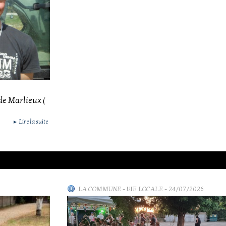
 de Marlieux (
Lire la suite
►
LA COMMUNE
-
VIE LOCALE
- 24/07/2026