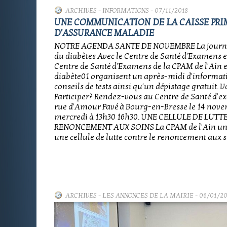
ARCHIVES
-
INFORMATIONS
- 07/11/2018
UNE COMMUNICATION DE LA CAISSE PRI
D'ASSURANCE MALADIE
NOTRE AGENDA SANTE DE NOVEMBRE La journ
du diabètes Avec le Centre de Santé d'Examens e
Centre de Santé d'Examens de la CPAM de l'Ain et
diabète01 organisent un après-midi d'informati
conseils de tests ainsi qu'un dépistage gratuit. 
Participer? Rendez-vous au Centre de Santé d'ex
rue d'Amour Pavé à Bourg-en-Bresse le 14 nov
mercredi à 13h30 16h30. UNE CELLULE DE LUTT
RENONCEMENT AUX SOINS La CPAM de l'Ain un
une cellule de lutte contre le renoncement aux s
ARCHIVES
-
LES ANNONCES DE LA MAIRIE
- 06/01/2