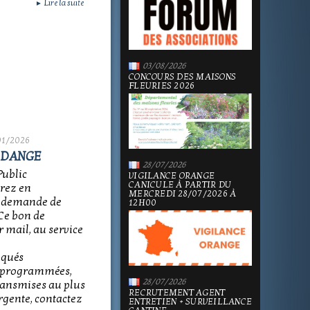
Lire la suite
►
03/08/2026
CONCOURS DES MAISONS
FLEURIES 2026
01/2026
IDANGE
28/07/2026
Public
VIGILANCE ORANGE
CANICULE À PARTIR DU
erez en
MERCREDI 28/07/2026 À
e demande de
12H00
 Ce bon de
 mail, au service
iqués
s programmées,
28/07/2026
ransmises au plus
RECRUTEMENT AGENT
rgente, contactez
ENTRETIEN + SURVEILLANCE