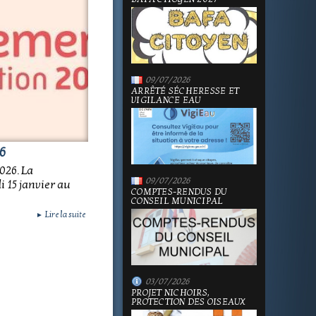
09/07/2026
ARRÊTÉ SÉCHERESSE ET
VIGILANCE EAU
6
026. La
09/07/2026
 15 janvier au
COMPTES-RENDUS DU
CONSEIL MUNICIPAL
Lire la suite
►
03/07/2026
PROJET NICHOIRS,
PROTECTION DES OISEAUX