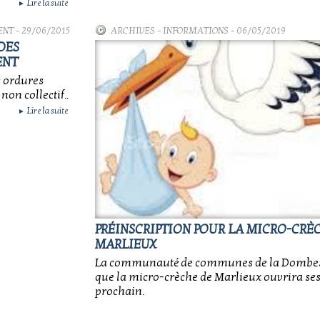
Lire la suite
►
ENT
- 29/06/2015
ARCHIVES
-
INFORMATIONS
- 06/05/2019
DES
ENT
s ordures
on collectif..
Lire la suite
►
PRÉINSCRIPTION POUR LA MICRO-CRÈ
MARLIEUX
La communauté de communes de la Dombes
que la micro-crèche de Marlieux ouvrira ses 
prochain.