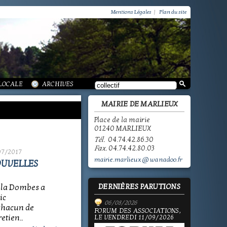
VIE PRATIQUE / GROUPEMENT PAROISSIAL
SCOLAIRE JEUNESSE / INFORMATIONS
Mentions Légales
|
Plan du site
SCOLAIRE JEUNESSE / ECOLE PUBLIQUE - INFORMATIONS
SCOLAIRE JEUNESSE / PÔLE ENFANCE
SCOLAIRE JEUNESSE / ECOLE PRIVÉE
VIE SOCIALE / ACTION SOCIALE
/ ECOLE PUBLIQUE - INFORMATIONS
 HISTOIRE DE MARLIEUX
/ LA VIE DES ASSOCIATIONS
E MARLIEUX
/ VIE LOCALE
 LOCALE
ARCHIVES
MAIRIE DE MARLIEUX
Place de la mairie
01240 MARLIEUX
Tél.
04.74.42.86.30
Fax.
04.74.42.80.03
07/2017
mairie.marlieux@wanadoo.fr
OUVELLES
DERNIÈRES PARUTIONS
la Dombes a
ic
06/08/2026
 chacun de
FORUM DES ASSOCIATIONS,
etien..
LE VENDREDI 11/09/2026