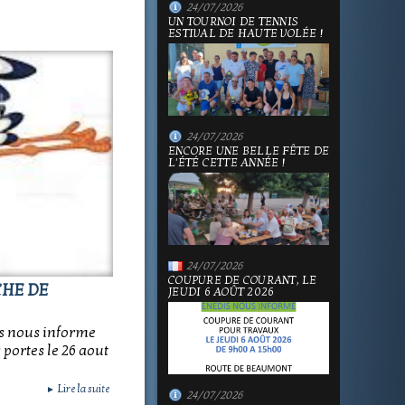
24/07/2026
UN TOURNOI DE TENNIS
ESTIVAL DE HAUTE VOLÉE !
24/07/2026
ENCORE UNE BELLE FÊTE DE
L'ÉTÉ CETTE ANNÉE !
24/07/2026
COUPURE DE COURANT, LE
CHE DE
JEUDI 6 AOÛT 2026
 nous informe
portes le 26 aout
Lire la suite
►
24/07/2026