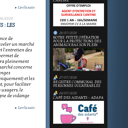
CANTINE
Lire la suite
►
06/2020
 : LES
28/07/2026
NOTRE PETITE OPÉRATION
nce de
POUR LA PROTECTIONS DES
ouveler un marché
ANIMAUX BAS SON PLEIN
 l'entretien des
 permet de
sera pleinement
e marché concerne
danges
27/07/2026
miquement) et les
REGISTRE COMMUNAL DES
, pour faciliter
PERSONNES VULNÉRABLES
s usagers, le
24/07/2026
gne de vidange
CAFÉ DES AIDANTS - ADAPA
Lire la suite
►