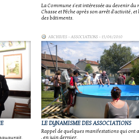
La Commune s'est intéressée au devenir du 
Chasse et Pêche après son arrêt d'activité , et
des bâtiments.
ARCHIVES
-
ASSOCIATIONS
- 15/06/2010
VE
LE DYNAMISME DES ASSOCIATIONS
Rappel de quelques manifestations qui ont a
, en juin dernier.
naugurait,