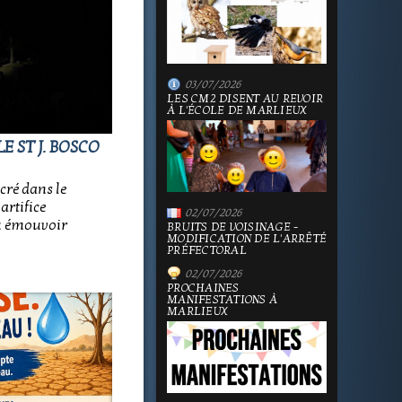
03/07/2026
LES CM2 DISENT AU REVOIR
À L'ÉCOLE DE MARLIEUX
E ST J. BOSCO
cré dans le
artifice
02/07/2026
su émouvoir
BRUITS DE VOISINAGE -
MODIFICATION DE L'ARRÊTÉ
PRÉFECTORAL
02/07/2026
PROCHAINES
MANIFESTATIONS À
MARLIEUX