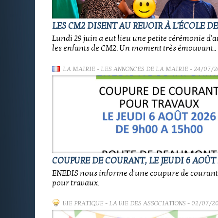
LES CM2 DISENT AU REVOIR À L'ÉCOLE D
Lundi 29 juin a eut lieu une petite cérémonie d'
les enfants de CM2. Un moment très émouvant..
LA MAIRIE
-
LES ANNONCES DE LA MAIRIE
- 24/07/2
COUPURE DE COURANT, LE JEUDI 6 AOÛT 
ENEDIS nous informe d'une coupure de coura
pour travaux.
VIE PRATIQUE
-
LA VIE DES ASSOCIATIONS
- 02/07/2