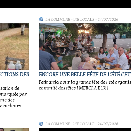
LA COMMUNE
-
VIE LOCALE
- 24/07/2026
ECTIONS DES
ENCORE UNE BELLE FÊTE DE L'ÉTÉ CET
Petit article sur la grande fête de l'été organi
commité des fêtes ! MERCI A EUX !.
isation de
e, marquée par
sme des
e nichoirs
LA COMMUNE
-
VIE LOCALE
- 24/07/2026