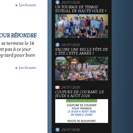
24/07/2026
Lire la suite
►
UN TOURNOI DE TENNIS
ESTIVAL DE HAUTE VOLÉE !
POUR RÉPONDRE
 se termine le 14
24/07/2026
nt pas à ce jour
ENCORE UNE BELLE FÊTE DE
L'ÉTÉ CETTE ANNÉE !
rop tard pour bien
Lire la suite
►
24/07/2026
COUPURE DE COURANT, LE
JEUDI 6 AOÛT 2026
24/07/2026