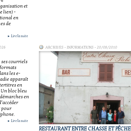
re
rganisation et
 lien) -
tional en
mes de
Lire la suite
►
026
ARCHIVES
-
INFORMATIONS
- 20/08/2010
 ses courriels
 formats
ans les e-
ladie apparaît
ertitres en
. Un bloc bleu
x démarches en
d’accéder
t pour
léphone.
Lire la suite
►
RESTAURANT ENTRE CHASSE ET PÊCHE 