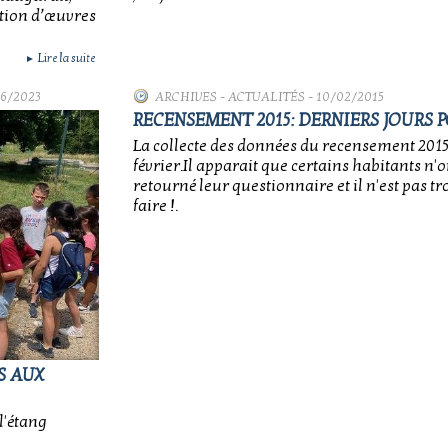
tion d’œuvres
Lire la suite
►
06/2023
ARCHIVES
-
ACTUALITÉS
- 10/02/2015
RECENSEMENT 2015: DERNIERS JOURS 
La collecte des données du recensement 2015
février.Il apparait que certains habitants n'o
retourné leur questionnaire et il n'est pas t
faire !.
S AUX
l'étang