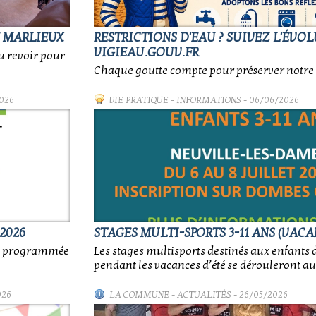
E MARLIEUX
RESTRICTIONS D'EAU ? SUIVEZ L'ÉVO
VIGIEAU.GOUV.FR
au revoir pour
Chaque goutte compte pour préserver notre 
026
VIE PRATIQUE
-
INFORMATIONS
- 06/06/2026
2026
STAGES MULTI-SPORTS 3-11 ANS (VACA
nt programmée
Les stages multisports destinés aux enfants d
pendant les vacances d’été se dérouleront au
026
LA COMMUNE
-
ACTUALITÉS
- 26/05/2026