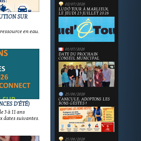
02/07/2026
LUD'Ô TOUR À MARLIEUX,
LE JEUDI 23 JUILLET 2026
LUTION SUR
ressource en eau.
01/07/2026
DATE DU PROCHAIN
CONSEIL MUNICIPAL
25/06/2026
CANICULE, ADOPTONS LES
NCES D'ÉTÉ)
BONS GESTES !
e 3 à 11 ans
x dates suivantes.
25/06/2026