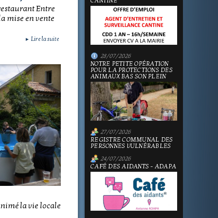
CANTINE
restaurant Entre
 la mise en vente
Lire la suite
►
28/07/2026
NOTRE PETITE OPÉRATION
POUR LA PROTECTIONS DES
ANIMAUX BAS SON PLEIN
27/07/2026
REGISTRE COMMUNAL DES
PERSONNES VULNÉRABLES
24/07/2026
CAFÉ DES AIDANTS - ADAPA
nimé la vie locale