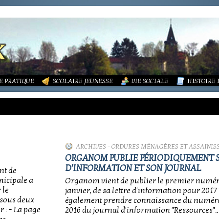
LITÉS
FORMATIONS
DURES MÉNAGÈRES ET ASSAINISSEMENT
ISME (PLU)
SOCIATIONS
ECOLE PUBLIQUE - INFORMATIONS
LA MAIRIE
 VIE DES ASSOCIATIONS
PÔLE ENFANCE
LA PETITE
OUPEMENT PAROISSIAL
ECOLE PRIVÉE
ACTION SOCIALE
PHOTOS D
E PRATIQUE
SCOLAIRE JEUNESSE
VIE SOCIALE
HISTOIRE
ARCHIVES
-
ORDURES MÉNAGÈRES ET ASSAINI
ORGANOM PUBLIE PÉRIODIQUEMENT S
D'INFORMATION ET SON JOURNAL
nt de
nicipale a
Organom vient de publier le premier numér
 le
janvier, de sa lettre d'information pour 201
ssous deux
également prendre connaissance du numéro
r : - La page
2016 du journal d'information "Ressources"..