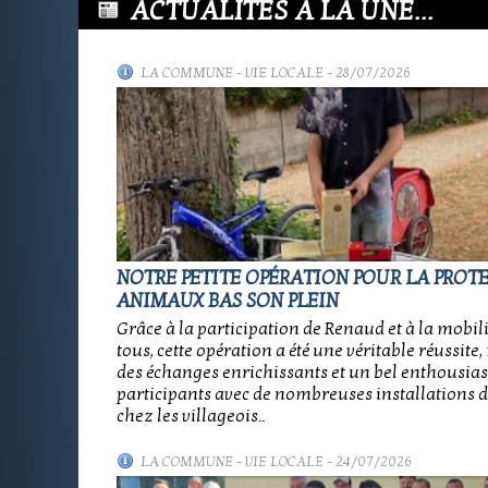
ACTUALITÉS À LA UNE...
LA COMMUNE
-
VIE LOCALE
- 28/07/2026
NOTRE PETITE OPÉRATION POUR LA PROT
ANIMAUX BAS SON PLEIN
Grâce à la participation de Renaud et à la mobil
tous, cette opération a été une véritable réussit
des échanges enrichissants et un bel enthousia
participants avec de nombreuses installations d
chez les villageois..
LA COMMUNE
-
VIE LOCALE
- 24/07/2026