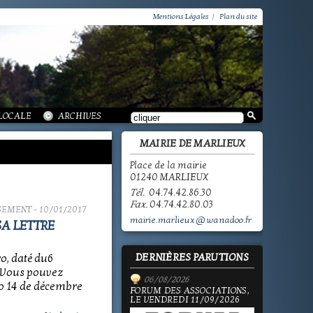
VIE PRATIQUE / GROUPEMENT PAROISSIAL
SCOLAIRE JEUNESSE / INFORMATIONS
Mentions Légales
|
Plan du site
SCOLAIRE JEUNESSE / ECOLE PUBLIQUE - INFORMATIONS
SCOLAIRE JEUNESSE / PÔLE ENFANCE
SCOLAIRE JEUNESSE / ECOLE PRIVÉE
VIE SOCIALE / ACTION SOCIALE
/ ECOLE PUBLIQUE - INFORMATIONS
 HISTOIRE DE MARLIEUX
/ LA VIE DES ASSOCIATIONS
E MARLIEUX
/ VIE LOCALE
 LOCALE
ARCHIVES
MAIRIE DE MARLIEUX
Place de la mairie
01240 MARLIEUX
Tél.
04.74.42.86.30
Fax.
04.74.42.80.03
SSEMENT
- 10/01/2017
mairie.marlieux@wanadoo.fr
A LETTRE
DERNIÈRES PARUTIONS
o, daté du6
7 Vous pouvez
06/08/2026
 14 de décembre
FORUM DES ASSOCIATIONS,
LE VENDREDI 11/09/2026