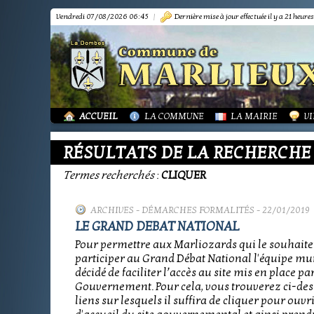
Vendredi 07/08/2026 06:45
|
Dernière mise à jour effectuée il y a 21 heures
PRÉSENTATION
PRÉSENTATION
DÉMARCHES FORMA
IN
TOURISME-COMMERCES-ARTISANS
BIBLIOTHÈQUE
OR
MARPA LE RENON
PLAN LOCAL URBAN
AS
VIE LOCALE
LES ANNONCES DE 
LA
ACTUALITÉS
PUBLICATIONS
GR
ACCUEIL
LA COMMUNE
LA MAIRIE
VI
RÉSULTATS DE LA RECHERCHE
Termes recherchés
:
CLIQUER
ARCHIVES
-
DÉMARCHES FORMALITÉS
- 22/01/2019
LE GRAND DEBAT NATIONAL
Pour permettre aux Marliozards qui le souhaite
participer au Grand Débat National l'équipe mu
décidé de faciliter l’accès au site mis en place par
Gouvernement. Pour cela, vous trouverez ci-de
liens sur lesquels il suffira de cliquer pour ouvri