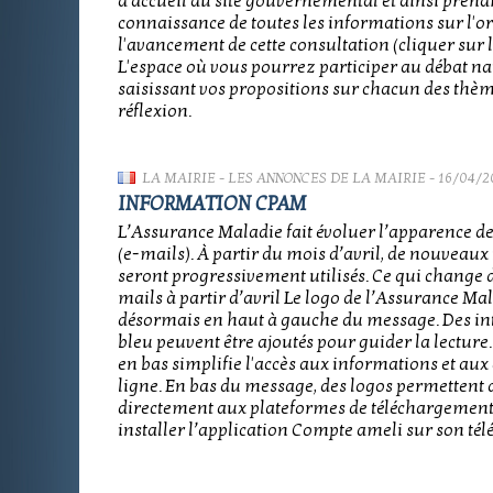
d'accueil du site gouvernemental et ainsi prend
connaissance de toutes les informations sur l'o
l'avancement de cette consultation (cliquer sur le
L'espace où vous pourrez participer au débat na
saisissant vos propositions sur chacun des thè
réflexion.
LA MAIRIE
-
LES ANNONCES DE LA MAIRIE
- 16/04/2
INFORMATION CPAM
L’Assurance Maladie fait évoluer l’apparence de
(e-mails). À partir du mois d’avril, de nouveaux
seront progressivement utilisés. Ce qui change d
mails à partir d’avril Le logo de l’Assurance Ma
désormais en haut à gauche du message. Des int
bleu peuvent être ajoutés pour guider la lecture
en bas simplifie l'accès aux informations et au
ligne. En bas du message, des logos permettent 
directement aux plateformes de téléchargemen
installer l’application Compte ameli sur son té