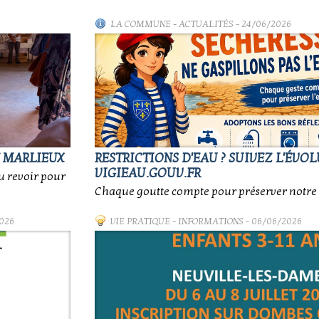
LA COMMUNE
-
ACTUALITÉS
- 24/06/2026
E MARLIEUX
RESTRICTIONS D'EAU ? SUIVEZ L'ÉVO
VIGIEAU.GOUV.FR
au revoir pour
Chaque goutte compte pour préserver notre 
026
VIE PRATIQUE
-
INFORMATIONS
- 06/06/2026