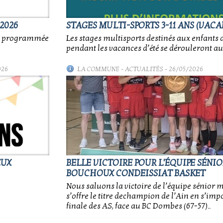
2026
STAGES MULTI-SPORTS 3-11 ANS (VACA
nt programmée
Les stages multisports destinés aux enfants d
pendant les vacances d’été se dérouleront au
026
LA COMMUNE
-
ACTUALITÉS
- 26/05/2026
EUX
BELLE VICTOIRE POUR L'ÉQUIPE SÉNI
BOUCHOUX CONDEISSIAT BASKET
Nous saluons la victoire de l’équipe sénior 
s’offre le titre dechampion de l’Ain en s’impo
finale des AS, face au BC Dombes (67-57)..