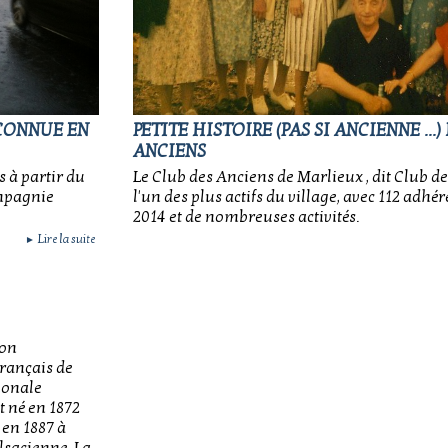
ECONNUE EN
PETITE HISTOIRE (PAS SI ANCIENNE ...
ANCIENS
s à partir du
Le Club des Anciens de Marlieux , dit Club de
ompagnie
l'un des plus actifs du village, avec 112 adhé
2014 et de nombreuses activités.
Lire la suite
►
ion
Français de
ionale
t né en 1872
 en 1887 à