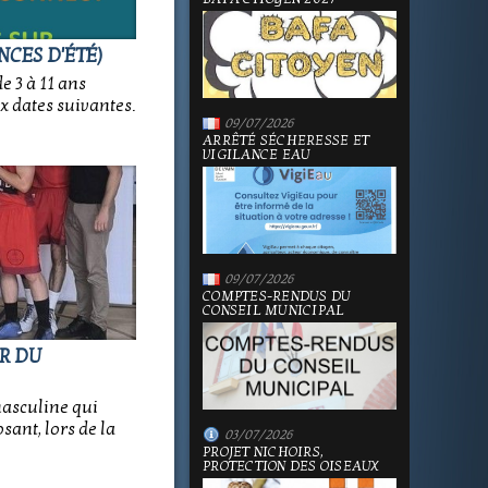
NCES D'ÉTÉ)
e 3 à 11 ans
x dates suivantes.
09/07/2026
ARRÊTÉ SÉCHERESSE ET
VIGILANCE EAU
09/07/2026
COMPTES-RENDUS DU
CONSEIL MUNICIPAL
OR DU
masculine qui
sant, lors de la
03/07/2026
PROJET NICHOIRS,
PROTECTION DES OISEAUX