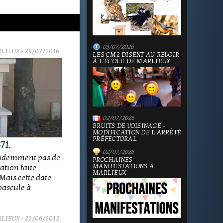
03/07/2026
RLIEUX
- 29/07/2016
LES CM2 DISENT AU REVOIR
À L'ÉCOLE DE MARLIEUX
02/07/2026
BRUITS DE VOISINAGE -
MODIFICATION DE L'ARRÊTÉ
PRÉFECTORAL
71.
02/07/2026
évidemment pas de
PROCHAINES
MANIFESTATIONS À
ation faite
MARLIEUX
ais cette date
 bascule à
RLIEUX
- 22/06/2012