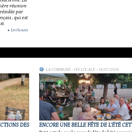
lsacienne. La
rnière réunion
résidée par
çais , qui est
st.
Lire la suite
►
LA COMMUNE
-
VIE LOCALE
- 24/07/2026
ECTIONS DES
ENCORE UNE BELLE FÊTE DE L'ÉTÉ CET