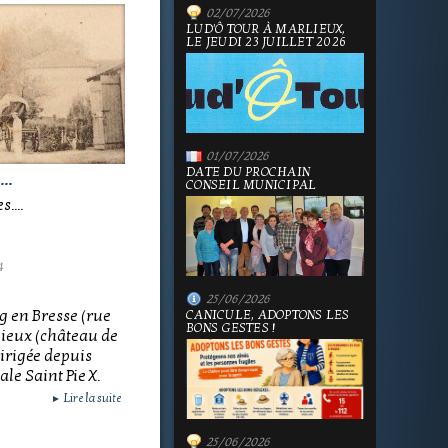
02/07/2026
LUD'Ô TOUR À MARLIEUX,
LE JEUDI 23 JUILLET 2026
01/07/2026
DATE DU PROCHAIN
..
CONSEIL MUNICIPAL
....
4
25/06/2026
g en Bresse (rue
CANICULE, ADOPTONS LES
BONS GESTES !
lieux (château de
 dirigée depuis
le Saint Pie X.
Lire la suite
►
25/06/2026