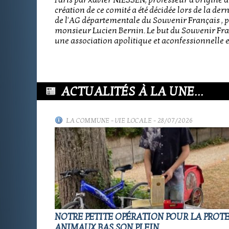
Paris par Xavier NIESSEN, professeur d'origine a
création de ce comité a été décidée lors de la de
de l'AG départementale du Souvenir Français , p
monsieur Lucien Bernin. Le but du Souvenir Fran
une association apolitique et aconfessionnelle e
ACTUALITÉS À LA UNE...
LA COMMUNE
-
VIE LOCALE
- 28/07/2026
NOTRE PETITE OPÉRATION POUR LA PROT
ANIMAUX BAS SON PLEIN