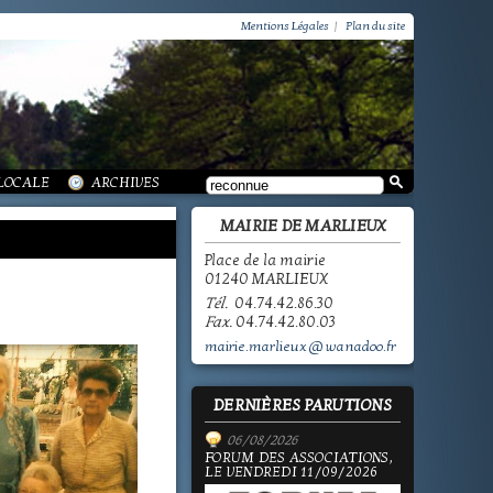
VIE PRATIQUE / GROUPEMENT PAROISSIAL
SCOLAIRE JEUNESSE / INFORMATIONS
Mentions Légales
|
Plan du site
SCOLAIRE JEUNESSE / ECOLE PUBLIQUE - INFORMATIONS
SCOLAIRE JEUNESSE / PÔLE ENFANCE
SCOLAIRE JEUNESSE / ECOLE PRIVÉE
VIE SOCIALE / ACTION SOCIALE
/ ECOLE PUBLIQUE - INFORMATIONS
 HISTOIRE DE MARLIEUX
/ LA VIE DES ASSOCIATIONS
E MARLIEUX
/ VIE LOCALE
 LOCALE
ARCHIVES
MAIRIE DE MARLIEUX
Place de la mairie
01240 MARLIEUX
Tél.
04.74.42.86.30
Fax.
04.74.42.80.03
mairie.marlieux@wanadoo.fr
DERNIÈRES PARUTIONS
06/08/2026
FORUM DES ASSOCIATIONS,
LE VENDREDI 11/09/2026