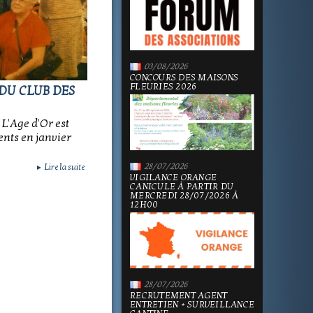
03/08/2026
CONCOURS DES MAISONS
FLEURIES 2026
) DU CLUB DES
 L'Age d'Or est
rents en janvier
28/07/2026
Lire la suite
►
VIGILANCE ORANGE
CANICULE À PARTIR DU
MERCREDI 28/07/2026 À
12H00
28/07/2026
RECRUTEMENT AGENT
ENTRETIEN + SURVEILLANCE