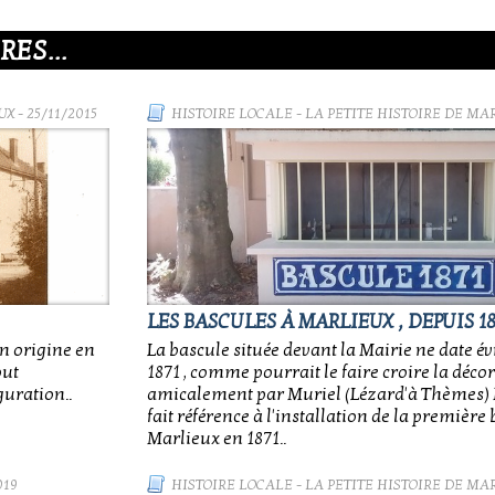
ES...
UX
- 25/11/2015
HISTOIRE LOCALE
-
LA PETITE HISTOIRE DE MA
LES BASCULES À MARLIEUX , DEPUIS 18
on origine en
La bascule située devant la Mairie ne date 
out
1871 , comme pourrait le faire croire la décor
guration..
amicalement par Muriel (Lézard'à Thèmes) M
fait référence à l'installation de la première
Marlieux en 1871..
019
HISTOIRE LOCALE
-
LA PETITE HISTOIRE DE MA