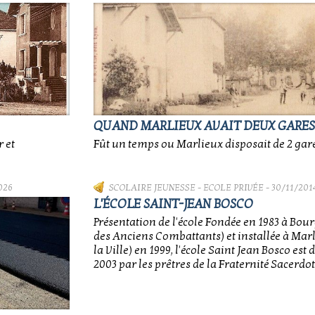
QUAND MARLIEUX AVAIT DEUX GARES.
 et
Fût un temps ou Marlieux disposait de 2 gares
026
SCOLAIRE JEUNESSE
-
ECOLE PRIVÉE
- 30/11/201
L'ÉCOLE SAINT-JEAN BOSCO
Présentation de l'école Fondée en 1983 à Bour
des Anciens Combattants) et installée à Mar
la Ville) en 1999, l'école Saint Jean Bosco est
2003 par les prêtres de la Fraternité Sacerdota