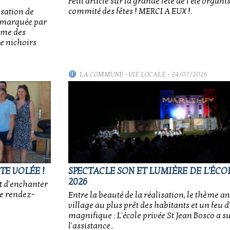
Petit article sur la grande fête de l'été organi
commité des fêtes ! MERCI A EUX !.
isation de
e, marquée par
sme des
e nichoirs
LA COMMUNE
-
VIE LOCALE
- 24/07/2026
TE VOLÉE !
SPECTACLE SON ET LUMIÈRE DE L'ÉCOL
2026
t d'enchanter
ce rendez-
Entre la beauté de la réalisation, le thème an
village au plus prêt des habitants et un feu d'
magnifique : L'école privée St Jean Bosco a 
l'assistance..