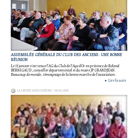
ASSEMBLÉE GÉNÉRALE DU CLUB DES ANCIENS : UNE BONNE
RÉUNION
Le 11 janvier s'est tenue l'AG du Club de l'Age d'Or en présence de Roland
BERNIGAUD , conseiller départemental et du maire JP GRANDJEAN .
Beaucoup de monde , témoignage de la bonne marche de l'association..
Lire la suite
►
LA VIE DES ASSOCIATIONS
- 14/01/2019