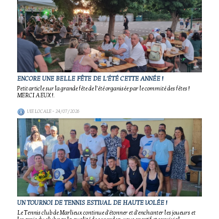
ENCORE UNE BELLE FÊTE DE L'ÉTÉ CETTE ANNÉE !
Petit article sur la grande fête de l'été organisée par le commité des fêtes !
MERCI A EUX !.
VIE LOCALE
- 24/07/2026
UN TOURNOI DE TENNIS ESTIVAL DE HAUTE VOLÉE !
Le Tennis club de Marlieux continue d'étonner et d'enchanter les joueurs et