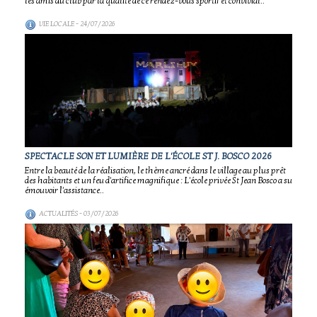
les amis du club par la qualité de ce rendez-vous sportif et convivial..
VIE LOCALE
- 24/07/2026
SPECTACLE SON ET LUMIÈRE DE L'ÉCOLE ST J. BOSCO 2026
Entre la beauté de la réalisation, le thème ancré dans le village au plus prêt
des habitants et un feu d'artifice magnifique : L'école privée St Jean Bosco a su
émouvoir l'assistance..
ACTUALITÉS
- 03/07/2026