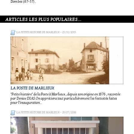
Dombes (67-57)..
ARTICLES LES PLUS POPULAIRES...
LA PETITE HISTOIRE DE MARLIEUX
- 25/11/2015
LA POSTE DE MARLIEUX
"Petite histoire" de la Poste à Marlieux , depuis son origine en 1876 , racontée
par Denise DIAS.On appréciera tout particulièrement les festivités faites
pour l'inauguration..
LA PETITE HISTOIRE DE MARLIEUX
- 29/07/2016