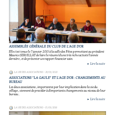
ASSEMBLÉE GÉNÉRALE DU CLUB DE L'AGE D'OR
Elle s'est tenue le 7 janvier 2015 à la salle des Fêtes permettant au président
Maurice SERVILLAT de faire le résumé d'une très riche activité l'année
dernière , et de présenter un rapport financier sain.
Lire la suite
►
LA VIE DES ASSOCIATIONS
- 29/01/2020
ASSOCIATIONS "LA GAULE" ET L'AGE D'OR : CHANGEMENTS AU
BUREAU
Les deux associations , importantes par leur implication dans la vie du
village , viennent de procéder à d'importants changements au niveau de leur
bureau..
Lire la suite
►
LA VIE DES ASSOCIATIONS
- 15/01/2018