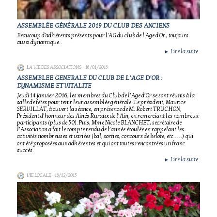
ASSEMBLÉE GÉNÉRALE 2019 DU CLUB DES ANCIENS
Beaucoup d'adhérents présents pour l'AG du club de l'Age d'Or , toujours
aussi dynamique..
Lire la suite
►
LA VIE DES ASSOCIATIONS
- 16/01/2016
ASSEMBLEE GENERALE DU CLUB DE L’AGE D’OR :
DYNAMISME ET VITALITE
Jeudi 14 janvier 2016, les membres du Club de l’Age d’Or se sont réunis à la
salle de fêtes pour tenir leur assemblée générale. Le président, Maurice
SERVILLAT, à ouvert la séance, en présence de M. Robert TRUCHON,
Président d’honneur des Ainés Ruraux de l’Ain, en remerciant les nombreux
participants (plus de 50). Puis, Mme Nicole BLANCHET, secrétaire de
l’Association a fait le compte rendu de l’année écoulée en rappelant les
activités nombreuses et variées (bal, sorties, concours de belote, etc.….) qui
ont été proposées aux adhérentes et qui ont toutes rencontrées un franc
succès.
Lire la suite
►
VIE LOCALE
- 18/12/2015