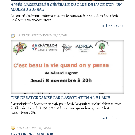
APRÈS L'ASSEMBLÉE GÉNÉRALE DU CLUB DE L'AGE D'OR , UN
NOUVEAU BUREAU
Le conseil d'administration a nommé le nouveau bureau , dans la suite de
l'AG tenue tout récemment..
Lire la suite
►
LA VIE DES ASSOCIATIONS
- 23/10/2018
CINÉ DÉBAT ORGANISÉ PAR L'ASSOCIATION AL.É.LAVIE
L'association "Alexis une énergie pour le vie" organise un ciné-débat autour
du film de Gérard JUGNOT "C'est beau la vie quand on y pense" le 8
novembre à 20h.
Lire la suite
►
ASSOCIATIONS
- 31/08/2017
LE CLUB DE L'AGE D'OR