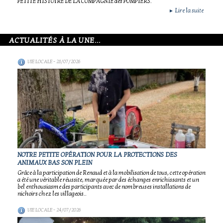
PETITE HISTOIRE DE LA COMPAGNIE des POMPIERS.
Lire la suite
►
ACTUALITÉS À LA UNE...
VIE LOCALE
- 28/07/2026
NOTRE PETITE OPÉRATION POUR LA PROTECTIONS DES
ANIMAUX BAS SON PLEIN
Grâce à la participation de Renaud et à la mobilisation de tous, cette opération
a été une véritable réussite, marquée par des échanges enrichissants et un
bel enthousiasme des participants avec de nombreuses installations de
nichoirs chez les villageois..
VIE LOCALE
- 24/07/2026