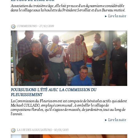
Association du troisième âge ,elle fait preuve d'un dynamisme considérable
dans le village sous la houlette du Président Servillat et d'un Bureau motivé.
Lire la suite
►
COMMISSIONS
- 27/10/2009
POURSUIVONS L'ÉTÉ AVEC LA COMMISSION DU
FLEURISSEMENT
La Commission du Fleurissement est composée de bénévoles actifs qui aident
Mickael COLLADO, employé communal , à embellir le village de
compositions florales, qu'il s'agisse de massifs, de jardinières,tout au long de
l'année.
Lire la suite
►
LA VIE DES ASSOCIATIONS
- 10/01/2015