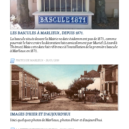
LES BASCULES À MARLIEUX , DEPUIS 1871.
La bascule située devant la Mairie ne date évidemment pas de 1871 , comme
pourrait le faire croire la décoration faite amicalement par Muriel (Lézard'à
Thèmes) Mais cette date fait référence à l'installation de la première bascule
à Marlieux en 1871..
PHOTOS DE MARLIEUX
- 29/03/2019
IMAGES D'HIER ET D'AUJOURD'HUI
Voici quelques photos de Marlieux, photos d'hier et d'aujourd'hui.