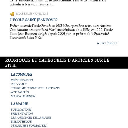
Cette rubrique donne un aperçu des chantiers sur la commune et est
actualisée très régulièrement..
ECOLE PRIVÉE
- 30/11/2014
L'ÉCOLE SAINT-JEAN BOSCO
Présentation de l'école Fondée en 1983 à Bourg en Bresse (rue des Anciens
Combattants) et installée à Marlieux (château de la Ville) en 1999, l'école
Saint Jean Bosco est dirigée depuis 2003 par les prêtres de la Fraternité
Sacerdotale Saint Pie X.
Lire la suite
►
RUBRIQUES ET CATÉGORIES D'ARTICLES SUR LE
SITE...
LA COMMUNE
PRÉSENTATION
VIE LOCALE
TOURISME-COMMERCES-ARTISANS
ACTUALITÉS
MARPA LE RENON
LA MAIRIE
PUBLICATIONS
PRÉSENTATION
LES ANNONCES DE LA MAIRIE
BIBLIOTHÈQUE
DÉMARCHES FORMALITÉS