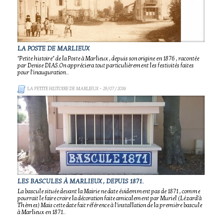
LA POSTE DE MARLIEUX
"Petite histoire" de la Poste à Marlieux , depuis son origine en 1876 , racontée
par Denise DIAS.On appréciera tout particulièrement les festivités faites
pour l'inauguration..
LA PETITE HISTOIRE DE MARLIEUX
- 29/07/2016
LES BASCULES À MARLIEUX , DEPUIS 1871.
La bascule située devant la Mairie ne date évidemment pas de 1871 , comme
pourrait le faire croire la décoration faite amicalement par Muriel (Lézard'à
Thèmes) Mais cette date fait référence à l'installation de la première bascule
à Marlieux en 1871..