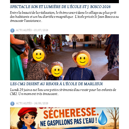
SPECTACLE SON ET LUMIÈRE DE L'ÉCOLE ST J. BOSCO 2026
Entre la beauté de la réalisation, le thème ancré dans le village au plus prêt
des habitants et un feu d'artifice magnifique : L'école privée St Jean Bosco a su
émouvoir l'assistance..
ACTUALITÉS
- 03/07/2026
LES CM2 DISENT AU REVOIR À L'ÉCOLE DE MARLIEUX
Lundi 29 juin a eut lieu une petite cérémonie d'au revoir pour les enfants de
CM2. Un moment très émouvant..
ACTUALITÉS
- 24/06/2026