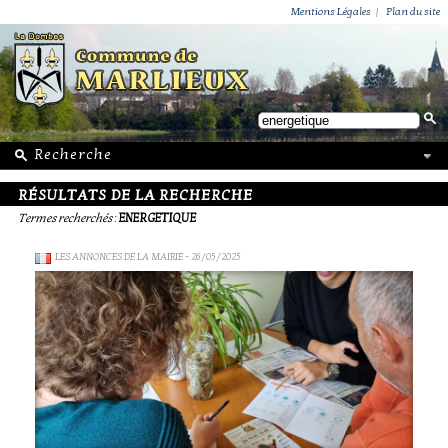
ACTUALITÉS
PUBLICATIONS
GROUPEMENT PAROISSIAL
ECOLE PRIVÉE
ACTION SOCIALE
PHOTOS DE MARLIEUX
/ VIE LOCALE
Mentions Légales
|
Plan du site
RÉSULTATS DE LA RECHERCHE
Termes recherchés
:
ENERGETIQUE
LES ANNONCES DE LA MAIRIE
- 26/05/2025