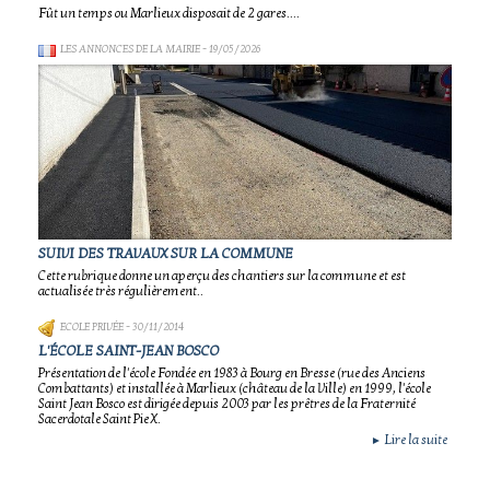
Fût un temps ou Marlieux disposait de 2 gares....
LES ANNONCES DE LA MAIRIE
- 19/05/2026
SUIVI DES TRAVAUX SUR LA COMMUNE
Cette rubrique donne un aperçu des chantiers sur la commune et est
actualisée très régulièrement..
ECOLE PRIVÉE
- 30/11/2014
L'ÉCOLE SAINT-JEAN BOSCO
Présentation de l'école Fondée en 1983 à Bourg en Bresse (rue des Anciens
Combattants) et installée à Marlieux (château de la Ville) en 1999, l'école
Saint Jean Bosco est dirigée depuis 2003 par les prêtres de la Fraternité
Sacerdotale Saint Pie X.
Lire la suite
►