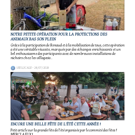
NOTRE PETITE OPÉRATION POUR LA PROTECTIONS DES
ANIMAUX BAS SON PLEIN
Grâce à la participation de Renaud et à la mobilisation de tous, cette opération
a été une véritable réussite, marquée par des échanges enrichissants et un
bel enthousiasme des participants avec de nombreuses installations de
nichoirs chez les villageois..
VIE LOCALE
- 24/07/2026
ENCORE UNE BELLE FÊTE DE L'ÉTÉ CETTE ANNÉE !
Petit article sur la grande fête de l'été organisée par le commité des fêtes !
MERCI A EUX !.