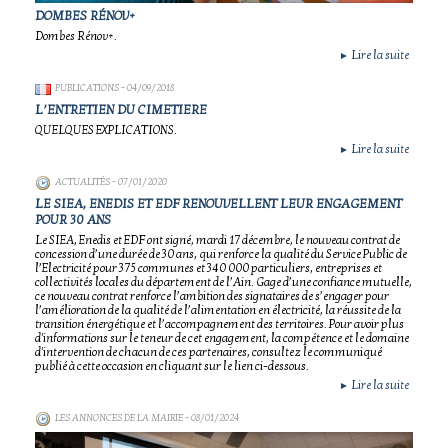
DOMBES RÉNOV+
Dombes Rénov+.
Lire la suite
►
PUBLICATIONS
- 04/09/2018
L’ENTRETIEN DU CIMETIERE
QUELQUES EXPLICATIONS.
Lire la suite
►
ACTUALITÉS
- 07/01/2020
LE SIEA, ENEDIS ET EDF RENOUVELLENT LEUR ENGAGEMENT
POUR 30 ANS
Le SIEA, Enedis et EDF ont signé, mardi 17 décembre, le nouveau contrat de
concession d’une durée de 30 ans, qui renforce la qualité du Service Public de
l’Electricité pour 375 communes et 340 000 particuliers, entreprises et
collectivités locales du département de l’Ain. Gage d’une confiance mutuelle,
ce nouveau contrat renforce l’ambition des signataires de s’engager pour
l’amélioration de la qualité de l’alimentation en électricité, la réussite de la
transition énergétique et l’accompagnement des territoires. Pour avoir plus
d'informations sur le teneur de cet engagement, la compétence et le domaine
d'intervention de chacun de ces partenaires, consultez le communiqué
publié à cette occasion en cliquant sur le lien ci-dessous.
Lire la suite
►
LES ANNONCES DE LA MAIRIE
- 08/01/2024