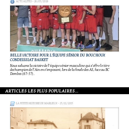
ACTUALITÉS
- 26/05/2026
BELLE VICTOIRE POUR L'ÉQUIPE SÉNIOR DU BOUCHOUX
CONDEISSIAT BASKET
Nous saluons la victoire de l’équipe sénior masculine qui s’offre le titre
dechampion de l’Ain en s’imposant, lors de la finale des AS, face au BC
Dombes (67-57)..
ARTICLES LES PLUS POPULAIRES...
LA PETITE HISTOIRE DE MARLIEUX
- 25/11/2015