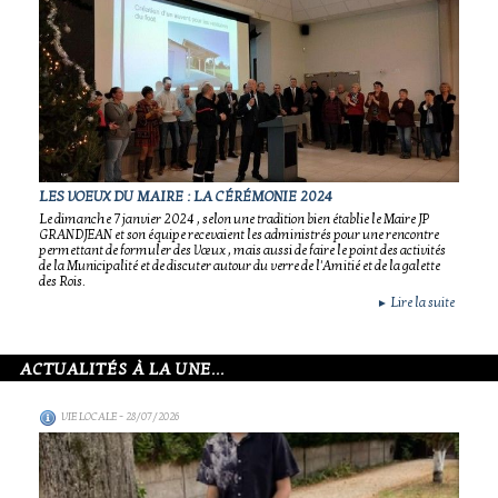
LES VOEUX DU MAIRE : LA CÉRÉMONIE 2024
Le dimanche 7 janvier 2024 , selon une tradition bien établie le Maire JP
GRANDJEAN et son équipe recevaient les administrés pour une rencontre
permettant de formuler des Vœux , mais aussi de faire le point des activités
de la Municipalité et de discuter autour du verre de l'Amitié et de la galette
des Rois.
Lire la suite
►
ACTUALITÉS À LA UNE...
VIE LOCALE
- 28/07/2026