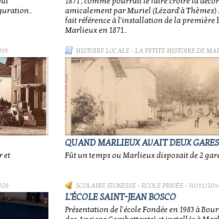
out
1871 , comme pourrait le faire croire la décor
guration..
amicalement par Muriel (Lézard'à Thèmes) M
fait référence à l'installation de la première
Marlieux en 1871..
019
HISTOIRE LOCALE
-
LA PETITE HISTOIRE DE MA
QUAND MARLIEUX AVAIT DEUX GARES.
 et
Fût un temps ou Marlieux disposait de 2 gares
026
SCOLAIRE JEUNESSE
-
ECOLE PRIVÉE
- 30/11/201
L'ÉCOLE SAINT-JEAN BOSCO
Présentation de l'école Fondée en 1983 à Bour