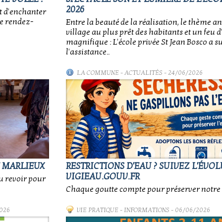
2026
t d'enchanter
ce rendez-
Entre la beauté de la réalisation, le thème an
village au plus prêt des habitants et un feu d'
magnifique : L'école privée St Jean Bosco a 
l'assistance..
LA COMMUNE
-
ACTUALITÉS
- 24/06/2026
E MARLIEUX
RESTRICTIONS D'EAU ? SUIVEZ L'ÉVO
VIGIEAU.GOUV.FR
au revoir pour
Chaque goutte compte pour préserver notre 
026
VIE PRATIQUE
-
INFORMATIONS
- 06/06/2026