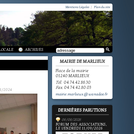
VIE PRATIQUE / GROUPEMENT PAROISSIAL
SCOLAIRE JEUNESSE / INFORMATIONS
Mentions Légales
|
Plan du site
SCOLAIRE JEUNESSE / ECOLE PUBLIQUE - INFORMATIONS
SCOLAIRE JEUNESSE / PÔLE ENFANCE
SCOLAIRE JEUNESSE / ECOLE PRIVÉE
VIE SOCIALE / ACTION SOCIALE
/ ECOLE PUBLIQUE - INFORMATIONS
 HISTOIRE DE MARLIEUX
/ LA VIE DES ASSOCIATIONS
E MARLIEUX
/ VIE LOCALE
 LOCALE
ARCHIVES
MAIRIE DE MARLIEUX
Place de la mairie
01240 MARLIEUX
Tél.
04.74.42.86.30
Fax.
04.74.42.80.03
1/2024
mairie.marlieux@wanadoo.fr
DERNIÈRES PARUTIONS
06/08/2026
FORUM DES ASSOCIATIONS,
LE VENDREDI 11/09/2026