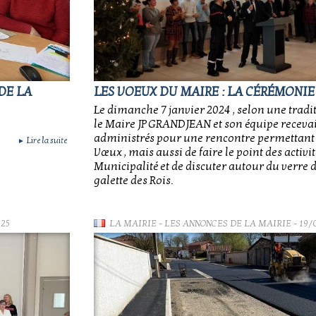
DE LA
LES VOEUX DU MAIRE : LA CÉRÉMONIE
Le dimanche 7 janvier 2024 , selon une tradit
le Maire JP GRANDJEAN et son équipe recevai
administrés pour une rencontre permettant
Lire la suite
►
Vœux , mais aussi de faire le point des activit
Municipalité et de discuter autour du verre de
galette des Rois.
025
LA MAIRIE
-
LES ANNONCES DE LA MAIRIE
- 19/