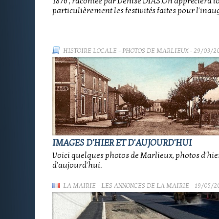
1876 , racontée par Denise DIAS.On appréciera t
particulièrement les festivités faites pour l'inau
HISTOIRE LOCALE
-
PHOTOS DE MARLIEUX
- 29/03/2
IMAGES D'HIER ET D'AUJOURD'HUI
Voici quelques photos de Marlieux, photos d'hier
d'aujourd'hui.
LA MAIRIE
-
LES ANNONCES DE LA MAIRIE
- 19/05/2