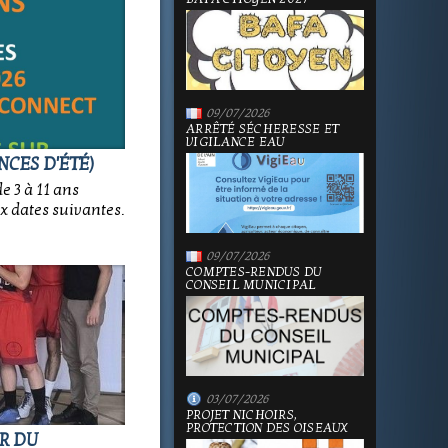
09/07/2026
ARRÊTÉ SÉCHERESSE ET
VIGILANCE EAU
NCES D'ÉTÉ)
e 3 à 11 ans
x dates suivantes.
09/07/2026
COMPTES-RENDUS DU
CONSEIL MUNICIPAL
03/07/2026
PROJET NICHOIRS,
PROTECTION DES OISEAUX
OR DU