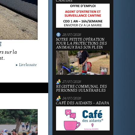
CANTINE
28/07/2026
NOTRE PETITE OPÉRATION
POUR LA PROTECTIONS DES
E
ANIMAUX BAS SON PLEIN
s sur la
t..
Lire la suite
►
27/07/2026
REGISTRE COMMUNAL DES
PERSONNES VULNÉRABLES
24/07/2026
CAFÉ DES AIDANTS - ADAPA