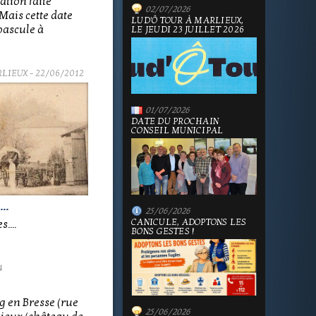
ation faite
02/07/2026
ais cette date
LUD'Ô TOUR À MARLIEUX,
 bascule à
LE JEUDI 23 JUILLET 2026
RLIEUX
- 22/06/2012
01/07/2026
DATE DU PROCHAIN
CONSEIL MUNICIPAL
..
25/06/2026
CANICULE, ADOPTONS LES
....
BONS GESTES !
4
g en Bresse (rue
25/06/2026