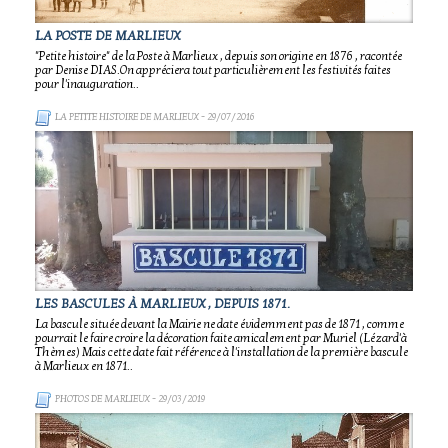
LA POSTE DE MARLIEUX
"Petite histoire" de la Poste à Marlieux , depuis son origine en 1876 , racontée
par Denise DIAS.On appréciera tout particulièrement les festivités faites
pour l'inauguration..
LA PETITE HISTOIRE DE MARLIEUX
- 29/07/2016
LES BASCULES À MARLIEUX , DEPUIS 1871.
La bascule située devant la Mairie ne date évidemment pas de 1871 , comme
pourrait le faire croire la décoration faite amicalement par Muriel (Lézard'à
Thèmes) Mais cette date fait référence à l'installation de la première bascule
à Marlieux en 1871..
PHOTOS DE MARLIEUX
- 29/03/2019