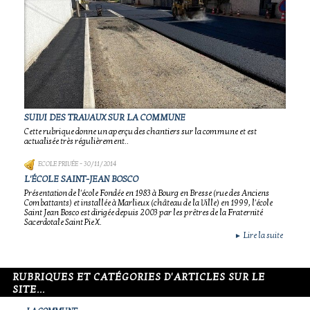
SUIVI DES TRAVAUX SUR LA COMMUNE
Cette rubrique donne un aperçu des chantiers sur la commune et est
actualisée très régulièrement..
ECOLE PRIVÉE
- 30/11/2014
L'ÉCOLE SAINT-JEAN BOSCO
Présentation de l'école Fondée en 1983 à Bourg en Bresse (rue des Anciens
Combattants) et installée à Marlieux (château de la Ville) en 1999, l'école
Saint Jean Bosco est dirigée depuis 2003 par les prêtres de la Fraternité
Sacerdotale Saint Pie X.
Lire la suite
►
RUBRIQUES ET CATÉGORIES D'ARTICLES SUR LE
SITE...