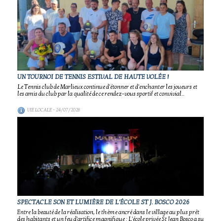
UN TOURNOI DE TENNIS ESTIVAL DE HAUTE VOLÉE !
Le Tennis club de Marlieux continue d'étonner et d'enchanter les joueurs et
les amis du club par la qualité de ce rendez-vous sportif et convivial..
VIE LOCALE
- 24/07/2026
SPECTACLE SON ET LUMIÈRE DE L'ÉCOLE ST J. BOSCO 2026
Entre la beauté de la réalisation, le thème ancré dans le village au plus prêt
des habitants et un feu d'artifice magnifique : L'école privée St Jean Bosco a su