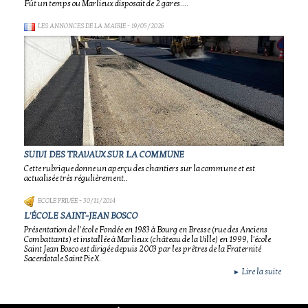
Fût un temps ou Marlieux disposait de 2 gares....
LES ANNONCES DE LA MAIRIE
- 19/05/2026
SUIVI DES TRAVAUX SUR LA COMMUNE
Cette rubrique donne un aperçu des chantiers sur la commune et est
actualisée très régulièrement..
ECOLE PRIVÉE
- 30/11/2014
L'ÉCOLE SAINT-JEAN BOSCO
Présentation de l'école Fondée en 1983 à Bourg en Bresse (rue des Anciens
Combattants) et installée à Marlieux (château de la Ville) en 1999, l'école
Saint Jean Bosco est dirigée depuis 2003 par les prêtres de la Fraternité
Sacerdotale Saint Pie X.
Lire la suite
►