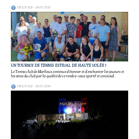
VIE LOCALE
- 24/07/2026
UN TOURNOI DE TENNIS ESTIVAL DE HAUTE VOLÉE !
Le Tennis club de Marlieux continue d'étonner et d'enchanter les joueurs et
les amis du club par la qualité de ce rendez-vous sportif et convivial..
VIE LOCALE
- 24/07/2026