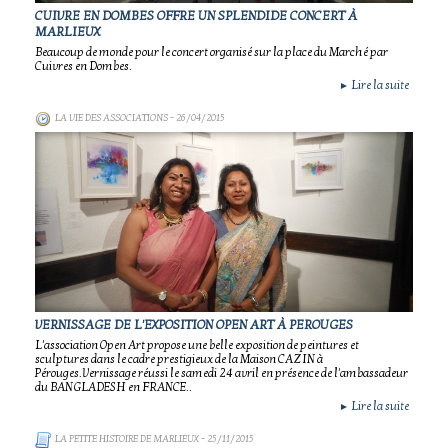
CUIVRE EN DOMBES OFFRE UN SPLENDIDE CONCERT À
MARLIEUX
Beaucoup de monde pour le concert organisé sur la place du Marché par
Cuivres en Dombes.
Lire la suite
►
LA VIE DES ASSOCIATIONS
- 26/04/2015
VERNISSAGE DE L'EXPOSITION OPEN ART À PEROUGES
L'association Open Art propose une belle exposition de peintures et
sculptures dans le cadre prestigieux de la Maison CAZIN à
Pérouges.Vernissage réussi le samedi 24 avril en présence de l'ambassadeur
du BANGLADESH en FRANCE..
Lire la suite
►
LA PETITE HISTOIRE DE MARLIEUX
- 25/11/2015