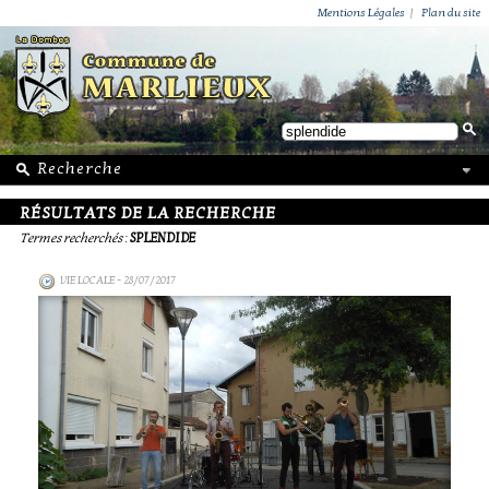
ACTUALITÉS
PUBLICATIONS
GROUPEMENT PAROISSIAL
ECOLE PRIVÉE
ACTION SOCIALE
PHOTOS DE MARLIEUX
/ VIE LOCALE
Mentions Légales
|
Plan du site
RÉSULTATS DE LA RECHERCHE
Termes recherchés
:
SPLENDIDE
VIE LOCALE
- 28/07/2017