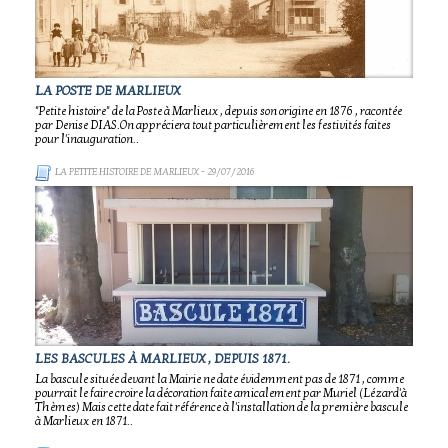
LA POSTE DE MARLIEUX
"Petite histoire" de la Poste à Marlieux , depuis son origine en 1876 , racontée
par Denise DIAS.On appréciera tout particulièrement les festivités faites
pour l'inauguration..
LA PETITE HISTOIRE DE MARLIEUX
- 29/07/2016
LES BASCULES À MARLIEUX , DEPUIS 1871.
La bascule située devant la Mairie ne date évidemment pas de 1871 , comme
pourrait le faire croire la décoration faite amicalement par Muriel (Lézard'à
Thèmes) Mais cette date fait référence à l'installation de la première bascule
à Marlieux en 1871..