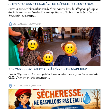
SPECTACLE SON ET LUMIÈRE DE L'ÉCOLE ST J. BOSCO 2026
Entre la beauté de la réalisation, le thème ancré dans le village au plus prêt
des habitants et un feu d'artifice magnifique : L'école privée St Jean Bosco a su
émouvoir l'assistance..
ACTUALITÉS
- 03/07/2026
LES CM2 DISENT AU REVOIR À L'ÉCOLE DE MARLIEUX
Lundi 29 juin a eut lieu une petite cérémonie d'au revoir pour les enfants de
CM2. Un moment très émouvant..
ACTUALITÉS
- 24/06/2026