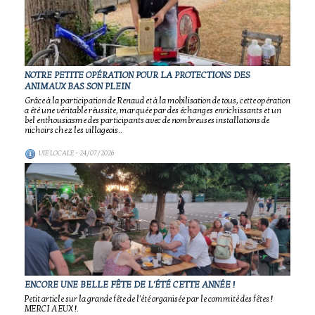
NOTRE PETITE OPÉRATION POUR LA PROTECTIONS DES
ANIMAUX BAS SON PLEIN
Grâce à la participation de Renaud et à la mobilisation de tous, cette opération
a été une véritable réussite, marquée par des échanges enrichissants et un
bel enthousiasme des participants avec de nombreuses installations de
nichoirs chez les villageois..
VIE LOCALE
- 24/07/2026
ENCORE UNE BELLE FÊTE DE L'ÉTÉ CETTE ANNÉE !
Petit article sur la grande fête de l'été organisée par le commité des fêtes !
MERCI A EUX !.