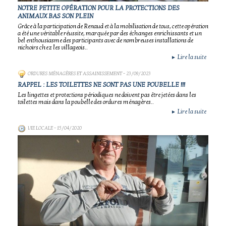
NOTRE PETITE OPÉRATION POUR LA PROTECTIONS DES
ANIMAUX BAS SON PLEIN
Grâce à la participation de Renaud et à la mobilisation de tous, cette opération
a été une véritable réussite, marquée par des échanges enrichissants et un
bel enthousiasme des participants avec de nombreuses installations de
nichoirs chez les villageois..
Lire la suite
►
ORDURES MÉNAGÈRES ET ASSAINISSEMENT
- 23/09/2023
RAPPEL : LES TOILETTES NE SONT PAS UNE POUBELLE !!!
Les lingettes et protections périodiques ne doivent pas être jetées dans les
toilettes mais dans la poubelle des ordures ménagères..
Lire la suite
►
VIE LOCALE
- 15/04/2020