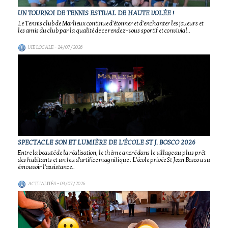
UN TOURNOI DE TENNIS ESTIVAL DE HAUTE VOLÉE !
Le Tennis club de Marlieux continue d'étonner et d'enchanter les joueurs et
les amis du club par la qualité de ce rendez-vous sportif et convivial..
VIE LOCALE
- 24/07/2026
SPECTACLE SON ET LUMIÈRE DE L'ÉCOLE ST J. BOSCO 2026
Entre la beauté de la réalisation, le thème ancré dans le village au plus prêt
des habitants et un feu d'artifice magnifique : L'école privée St Jean Bosco a su
émouvoir l'assistance..
ACTUALITÉS
- 03/07/2026