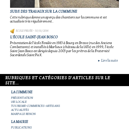
SUIVI DES TRAVAUX SUR LA COMMUNE
Cette rubrique donne un aperçu des chantiers sur la commune et est
actualisée très régulièrement..
ECOLE PRIVÉE
- 30/11/2014
L'ÉCOLE SAINT-JEAN BOSCO
Présentation de l'école Fondée en 1983 à Bourg en Bresse (rue des Anciens
Combattants) et installée à Marlieux (château de la Ville) en 1999, l'école
Saint Jean Bosco est dirigée depuis 2003 par les prêtres de la Fraternité
Sacerdotale Saint Pie X.
Lire la suite
►
RUBRIQUES ET CATÉGORIES D'ARTICLES SUR LE
SITE...
LA COMMUNE
PRÉSENTATION
VIE LOCALE
TOURISME-COMMERCES-ARTISANS
ACTUALITÉS
MARPA LE RENON
LA MAIRIE
PUBLICATIONS