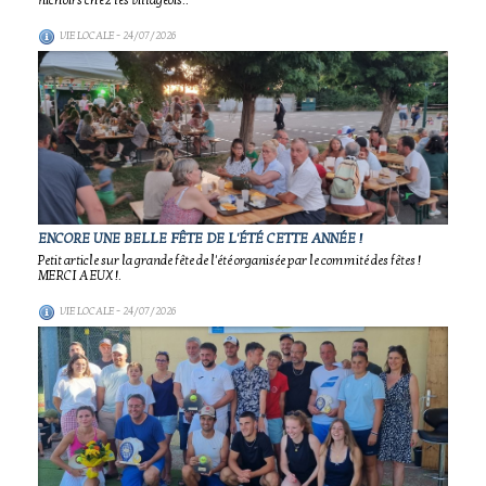
nichoirs chez les villageois..
VIE LOCALE
- 24/07/2026
ENCORE UNE BELLE FÊTE DE L'ÉTÉ CETTE ANNÉE !
Petit article sur la grande fête de l'été organisée par le commité des fêtes !
MERCI A EUX !.
VIE LOCALE
- 24/07/2026