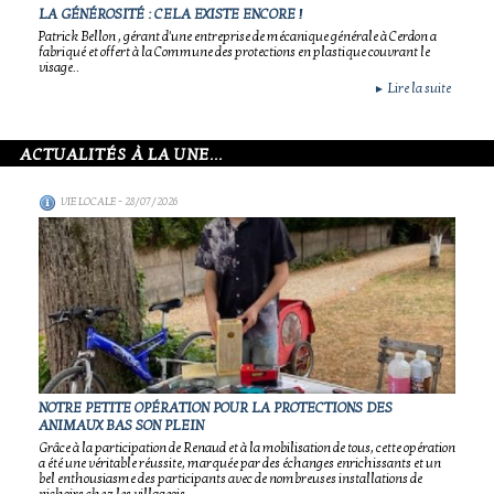
LA GÉNÉROSITÉ : CELA EXISTE ENCORE !
Patrick Bellon , gérant d'une entreprise de mécanique générale à Cerdon a
fabriqué et offert à la Commune des protections en plastique couvrant le
visage..
Lire la suite
►
ACTUALITÉS À LA UNE...
VIE LOCALE
- 28/07/2026
NOTRE PETITE OPÉRATION POUR LA PROTECTIONS DES
ANIMAUX BAS SON PLEIN
Grâce à la participation de Renaud et à la mobilisation de tous, cette opération
a été une véritable réussite, marquée par des échanges enrichissants et un
bel enthousiasme des participants avec de nombreuses installations de