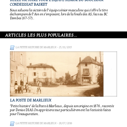
BELLE VICTOIRE POUR L'ÉQUIPE SÉNIOR DU BOUCHOUX
CONDEISSIAT BASKET
Nous saluons la victoire de l’équipe sénior masculine qui s’offre le titre
dechampion de l’Ain en s’imposant, lors de la finale des AS, face au BC
Dombes (67-57)..
ARTICLES LES PLUS POPULAIRES...
LA PETITE HISTOIRE DE MARLIEUX
- 25/11/2015
LA POSTE DE MARLIEUX
"Petite histoire" de la Poste à Marlieux , depuis son origine en 1876 , racontée
par Denise DIAS.On appréciera tout particulièrement les festivités faites
pour l'inauguration..
LA PETITE HISTOIRE DE MARLIEUX
- 29/07/2016