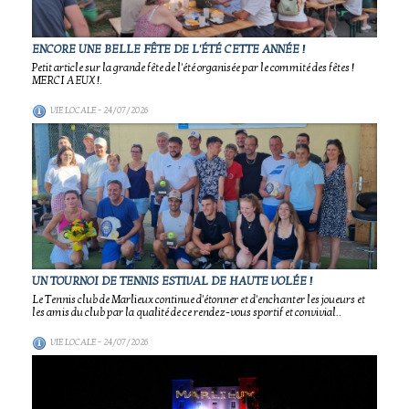
ENCORE UNE BELLE FÊTE DE L'ÉTÉ CETTE ANNÉE !
Petit article sur la grande fête de l'été organisée par le commité des fêtes !
MERCI A EUX !.
VIE LOCALE
- 24/07/2026
UN TOURNOI DE TENNIS ESTIVAL DE HAUTE VOLÉE !
Le Tennis club de Marlieux continue d'étonner et d'enchanter les joueurs et
les amis du club par la qualité de ce rendez-vous sportif et convivial..
VIE LOCALE
- 24/07/2026