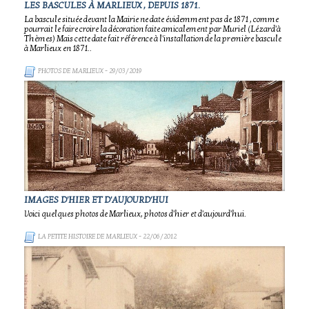
LES BASCULES À MARLIEUX , DEPUIS 1871.
La bascule située devant la Mairie ne date évidemment pas de 1871 , comme
pourrait le faire croire la décoration faite amicalement par Muriel (Lézard'à
Thèmes) Mais cette date fait référence à l'installation de la première bascule
à Marlieux en 1871..
PHOTOS DE MARLIEUX
- 29/03/2019
IMAGES D'HIER ET D'AUJOURD'HUI
Voici quelques photos de Marlieux, photos d'hier et d'aujourd'hui.
LA PETITE HISTOIRE DE MARLIEUX
- 22/06/2012