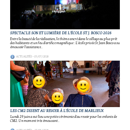
SPECTACLE SON ET LUMIÈRE DE L'ÉCOLE ST J. BOSCO 2026
Entre la beauté de la réalisation, le thème ancré dans le village au plus prêt
des habitants et un feu d'artifice magnifique : L'école privée St Jean Bosco a su
émouvoir l'assistance..
ACTUALITÉS
- 03/07/2026
LES CM2 DISENT AU REVOIR À L'ÉCOLE DE MARLIEUX
Lundi 29 juin a eut lieu une petite cérémonie d'au revoir pour les enfants de
CM2. Un moment très émouvant..