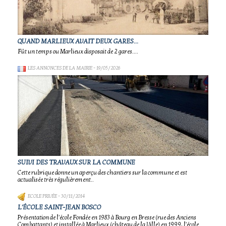
QUAND MARLIEUX AVAIT DEUX GARES...
Fût un temps ou Marlieux disposait de 2 gares....
LES ANNONCES DE LA MAIRIE
- 19/05/2026
SUIVI DES TRAVAUX SUR LA COMMUNE
Cette rubrique donne un aperçu des chantiers sur la commune et est
actualisée très régulièrement..
ECOLE PRIVÉE
- 30/11/2014
L'ÉCOLE SAINT-JEAN BOSCO
Présentation de l'école Fondée en 1983 à Bourg en Bresse (rue des Anciens
Combattants) et installée à Marlieux (château de la Ville) en 1999, l'école