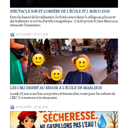
SPECTACLE SON ET LUMIÈRE DE L'ÉCOLE ST J. BOSCO 2026
Entre la beauté de la réalisation, le thème ancré dans le village au plus prêt
des habitants et un feu d'artifice magnifique : L'école privée St Jean Bosco a su
émouvoir l'assistance..
ACTUALITÉS
- 03/07/2026
LES CM2 DISENT AU REVOIR À L'ÉCOLE DE MARLIEUX
Lundi 29 juin a eut lieu une petite cérémonie d'au revoir pour les enfants de
CM2. Un moment très émouvant..
ACTUALITÉS
- 24/06/2026