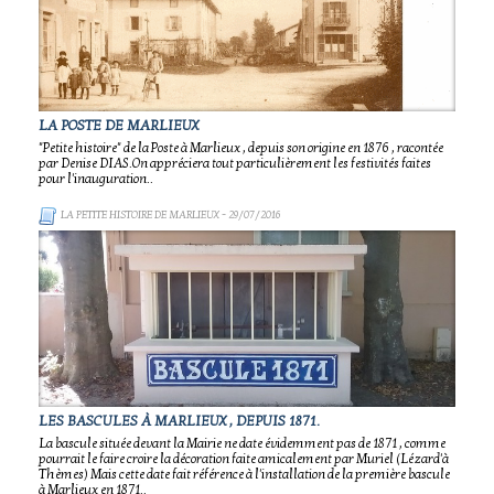
LA POSTE DE MARLIEUX
"Petite histoire" de la Poste à Marlieux , depuis son origine en 1876 , racontée
par Denise DIAS.On appréciera tout particulièrement les festivités faites
pour l'inauguration..
LA PETITE HISTOIRE DE MARLIEUX
- 29/07/2016
LES BASCULES À MARLIEUX , DEPUIS 1871.
La bascule située devant la Mairie ne date évidemment pas de 1871 , comme
pourrait le faire croire la décoration faite amicalement par Muriel (Lézard'à
Thèmes) Mais cette date fait référence à l'installation de la première bascule
à Marlieux en 1871..