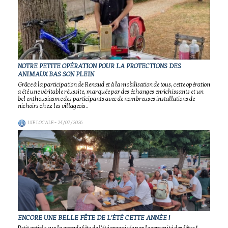
NOTRE PETITE OPÉRATION POUR LA PROTECTIONS DES
ANIMAUX BAS SON PLEIN
Grâce à la participation de Renaud et à la mobilisation de tous, cette opération
a été une véritable réussite, marquée par des échanges enrichissants et un
bel enthousiasme des participants avec de nombreuses installations de
nichoirs chez les villageois..
VIE LOCALE
- 24/07/2026
ENCORE UNE BELLE FÊTE DE L'ÉTÉ CETTE ANNÉE !