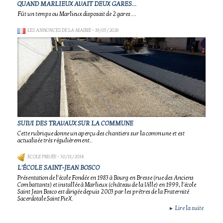
QUAND MARLIEUX AVAIT DEUX GARES...
Fût un temps ou Marlieux disposait de 2 gares....
LES ANNONCES DE LA MAIRIE
- 19/05/2026
SUIVI DES TRAVAUX SUR LA COMMUNE
Cette rubrique donne un aperçu des chantiers sur la commune et est
actualisée très régulièrement..
ECOLE PRIVÉE
- 30/11/2014
L'ÉCOLE SAINT-JEAN BOSCO
Présentation de l'école Fondée en 1983 à Bourg en Bresse (rue des Anciens
Combattants) et installée à Marlieux (château de la Ville) en 1999, l'école
Saint Jean Bosco est dirigée depuis 2003 par les prêtres de la Fraternité
Sacerdotale Saint Pie X.
Lire la suite
►