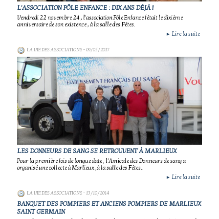
L'ASSOCIATION PÔLE ENFANCE : DIX ANS DÉJÀ !
Vendredi 22 novembre 24 , l'association Pôle Enfance fêtait le dixième
anniversaire de son existence , à la salle des Fêtes.
Lire la suite
►
LA VIE DES ASSOCIATIONS
- 09/05/2017
LES DONNEURS DE SANG SE RETROUVENT À MARLIEUX
Pour la première fois de longue date , l'Amicale des Donneurs de sang a
organisé une collecte à Marlieux ,à la salle des Fêtes..
Lire la suite
►
LA VIE DES ASSOCIATIONS
- 13/10/2014
BANQUET DES POMPIERS ET ANCIENS POMPIERS DE MARLIEUX
SAINT GERMAIN