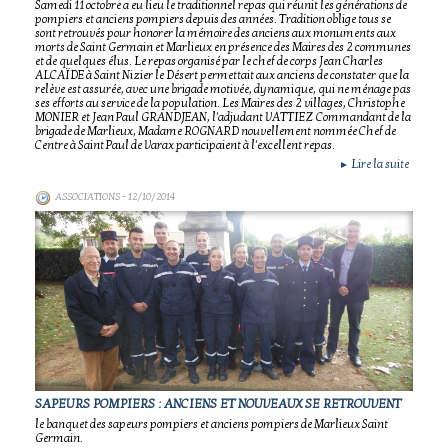
Samedi 11 octobre a eu lieu le traditionnel repas qui réunit les générations de
pompiers et anciens pompiers depuis des années. Tradition oblige tous se
sont retrouvés pour honorer la mémoire des anciens aux monuments aux
morts de Saint Germain et Marlieux en présence des Maires des 2 communes
et de quelques élus. Le repas organisé par le chef de corps Jean Charles
ALCAÏDE à Saint Nizier le Désert permettait aux anciens de constater que la
relève est assurée, avec une brigade motivée, dynamique, qui ne ménage pas
ses efforts au service de la population. Les Maires des 2 villages, Christophe
MONIER et Jean Paul GRANDJEAN, l'adjudant VATTIEZ Commandant de la
brigade de Marlieux, Madame ROGNARD nouvellement nommée Chef de
Centre à Saint Paul de Varax participaient à l'excellent repas.
Lire la suite
►
ASSOCIATIONS
- 12/10/2014
SAPEURS POMPIERS : ANCIENS ET NOUVEAUX SE RETROUVENT
le banquet des sapeurs pompiers et anciens pompiers de Marlieux Saint
Germain.