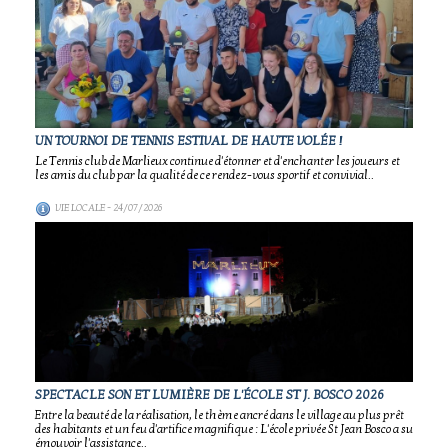
UN TOURNOI DE TENNIS ESTIVAL DE HAUTE VOLÉE !
Le Tennis club de Marlieux continue d'étonner et d'enchanter les joueurs et
les amis du club par la qualité de ce rendez-vous sportif et convivial..
VIE LOCALE
- 24/07/2026
SPECTACLE SON ET LUMIÈRE DE L'ÉCOLE ST J. BOSCO 2026
Entre la beauté de la réalisation, le thème ancré dans le village au plus prêt
des habitants et un feu d'artifice magnifique : L'école privée St Jean Bosco a su
émouvoir l'assistance..