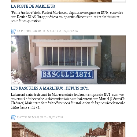
LA POSTE DE MARLIEUX
"Petite histoire" de la Poste à Marlieux , depuis son origine en 1876 , racontée
par Denise DIAS.On appréciera tout particulièrement les festivités faites
pour l'inauguration..
LA PETITE HISTOIRE DE MARLIEUX
- 29/07/2016
LES BASCULES À MARLIEUX , DEPUIS 1871.
La bascule située devant la Mairie ne date évidemment pas de 1871 , comme
pourrait le faire croire la décoration faite amicalement par Muriel (Lézard'à
Thèmes) Mais cette date fait référence à l'installation de la première bascule
à Marlieux en 1871..
PHOTOS DE MARLIEUX
- 29/03/2019