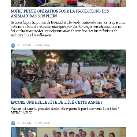
NOTRE PETITE OPÉRATION POUR LA PROTECTIONS DES
ANIMAUX BAS SON PLEIN
Grâce à la participation de Renaud et à la mobilisation de tous, cette opération
a été une véritable réussite, marquée par des échanges enrichissants et un
bel enthousiasme des participants avec de nombreuses installations de
nichoirs chez les villageois..
VIE LOCALE
- 24/07/2026
ENCORE UNE BELLE FÊTE DE L'ÉTÉ CETTE ANNÉE !
Petit article sur la grande fête de l'été organisée par le commité des fêtes !
MERCI A EUX !.
VIE LOCALE
- 24/07/2026