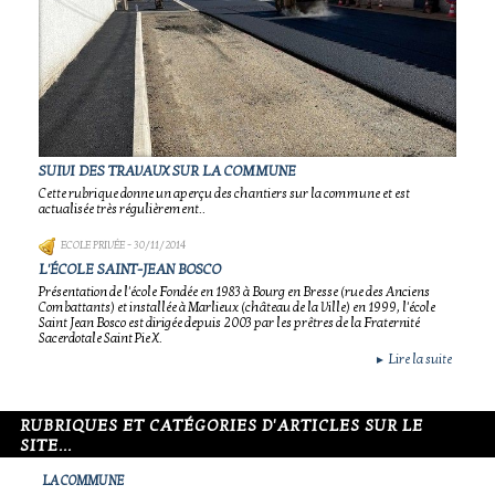
SUIVI DES TRAVAUX SUR LA COMMUNE
Cette rubrique donne un aperçu des chantiers sur la commune et est
actualisée très régulièrement..
ECOLE PRIVÉE
- 30/11/2014
L'ÉCOLE SAINT-JEAN BOSCO
Présentation de l'école Fondée en 1983 à Bourg en Bresse (rue des Anciens
Combattants) et installée à Marlieux (château de la Ville) en 1999, l'école
Saint Jean Bosco est dirigée depuis 2003 par les prêtres de la Fraternité
Sacerdotale Saint Pie X.
Lire la suite
►
RUBRIQUES ET CATÉGORIES D'ARTICLES SUR LE
SITE...
LA COMMUNE