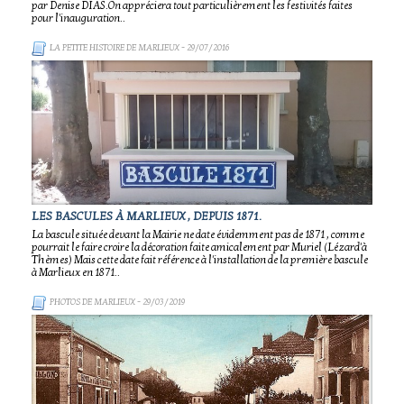
par Denise DIAS.On appréciera tout particulièrement les festivités faites
pour l'inauguration..
LA PETITE HISTOIRE DE MARLIEUX
- 29/07/2016
LES BASCULES À MARLIEUX , DEPUIS 1871.
La bascule située devant la Mairie ne date évidemment pas de 1871 , comme
pourrait le faire croire la décoration faite amicalement par Muriel (Lézard'à
Thèmes) Mais cette date fait référence à l'installation de la première bascule
à Marlieux en 1871..
PHOTOS DE MARLIEUX
- 29/03/2019