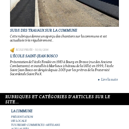
SUIVI DES TRAVAUX SUR LA COMMUNE
Cette rubrique donne un aperçu des chantiers sur la commune et est
actualisée très régulièrement..
ECOLE PRIVÉE
- 30/11/2014
L'ÉCOLE SAINT-JEAN BOSCO
Présentation de l'école Fondée en 1983 à Bourg en Bresse (rue des Anciens
Combattants) et installée à Marlieux (château de la Ville) en 1999, l'école
Saint Jean Bosco est dirigée depuis 2003 par les prêtres de la Fraternité
Sacerdotale Saint Pie X.
Lire la suite
►
RUBRIQUES ET CATÉGORIES D'ARTICLES SUR LE
SITE...
LA COMMUNE
PRÉSENTATION
VIE LOCALE
TOURISME-COMMERCES-ARTISANS
ACTUALITÉS