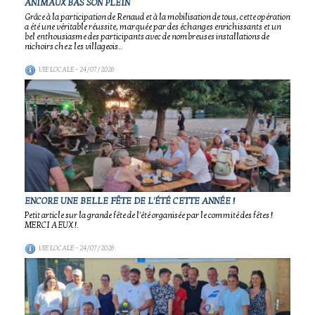
ANIMAUX BAS SON PLEIN
Grâce à la participation de Renaud et à la mobilisation de tous, cette opération
a été une véritable réussite, marquée par des échanges enrichissants et un
bel enthousiasme des participants avec de nombreuses installations de
nichoirs chez les villageois..
VIE LOCALE
- 24/07/2026
ENCORE UNE BELLE FÊTE DE L'ÉTÉ CETTE ANNÉE !
Petit article sur la grande fête de l'été organisée par le commité des fêtes !
MERCI A EUX !.
VIE LOCALE
- 24/07/2026