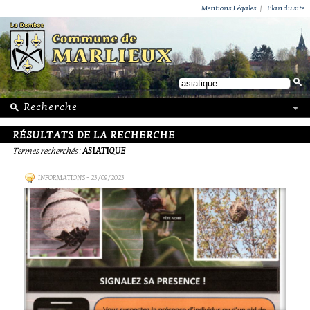
ACTUALITÉS
PUBLICATIONS
GROUPEMENT PAROISSIAL
ECOLE PRIVÉE
ACTION SOCIALE
PHOTOS DE MARLIEUX
/ VIE LOCALE
Mentions Légales
|
Plan du site
RÉSULTATS DE LA RECHERCHE
Termes recherchés
:
ASIATIQUE
INFORMATIONS
- 23/09/2023