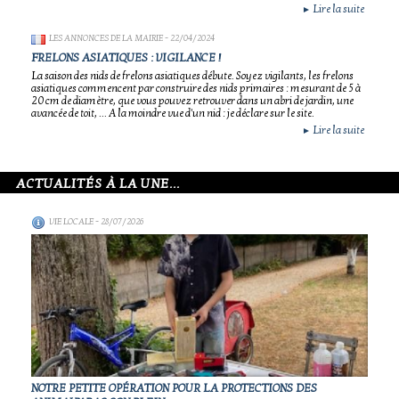
Lire la suite
►
LES ANNONCES DE LA MAIRIE
- 22/04/2024
FRELONS ASIATIQUES : VIGILANCE !
La saison des nids de frelons asiatiques débute. Soyez vigilants, les frelons
asiatiques commencent par construire des nids primaires : mesurant de 5 à
20 cm de diamètre, que vous pouvez retrouver dans un abri de jardin, une
avancée de toit, ... A la moindre vue d'un nid : je déclare sur le site.
Lire la suite
►
ACTUALITÉS À LA UNE...
VIE LOCALE
- 28/07/2026
NOTRE PETITE OPÉRATION POUR LA PROTECTIONS DES