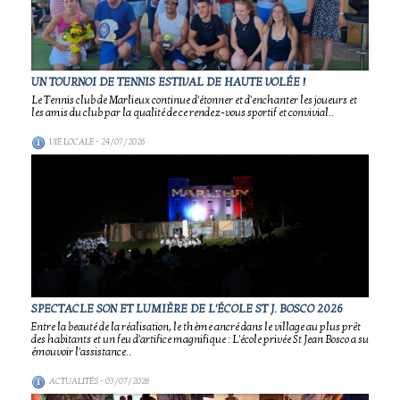
UN TOURNOI DE TENNIS ESTIVAL DE HAUTE VOLÉE !
Le Tennis club de Marlieux continue d'étonner et d'enchanter les joueurs et
les amis du club par la qualité de ce rendez-vous sportif et convivial..
VIE LOCALE
- 24/07/2026
SPECTACLE SON ET LUMIÈRE DE L'ÉCOLE ST J. BOSCO 2026
Entre la beauté de la réalisation, le thème ancré dans le village au plus prêt
des habitants et un feu d'artifice magnifique : L'école privée St Jean Bosco a su
émouvoir l'assistance..
ACTUALITÉS
- 03/07/2026