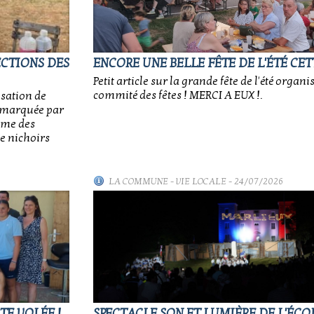
ECTIONS DES
ENCORE UNE BELLE FÊTE DE L'ÉTÉ CET
Petit article sur la grande fête de l'été organi
commité des fêtes ! MERCI A EUX !.
isation de
e, marquée par
sme des
e nichoirs
LA COMMUNE
-
VIE LOCALE
- 24/07/2026
TE VOLÉE !
SPECTACLE SON ET LUMIÈRE DE L'ÉCOL