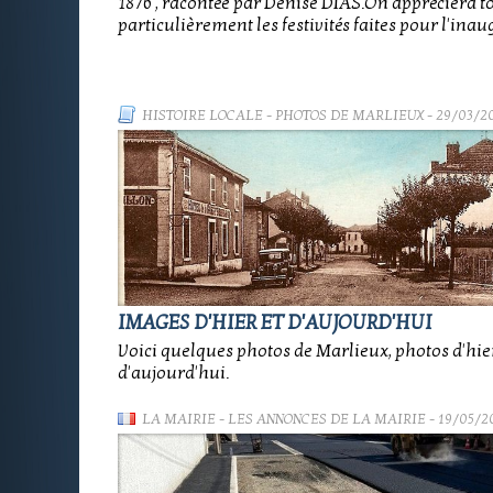
1876 , racontée par Denise DIAS.On appréciera t
particulièrement les festivités faites pour l'inau
HISTOIRE LOCALE
-
PHOTOS DE MARLIEUX
- 29/03/2
IMAGES D'HIER ET D'AUJOURD'HUI
Voici quelques photos de Marlieux, photos d'hier
d'aujourd'hui.
LA MAIRIE
-
LES ANNONCES DE LA MAIRIE
- 19/05/2