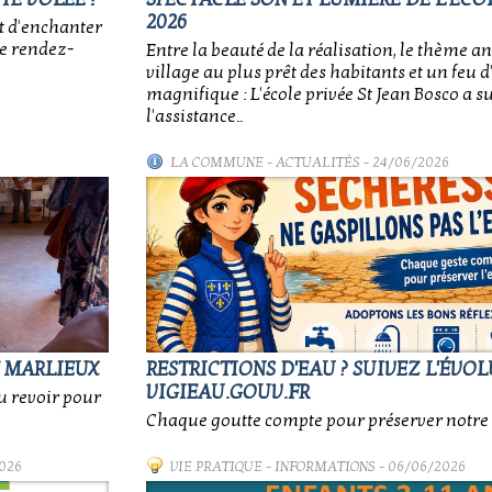
2026
t d'enchanter
ce rendez-
Entre la beauté de la réalisation, le thème an
village au plus prêt des habitants et un feu d'
magnifique : L'école privée St Jean Bosco a 
l'assistance..
LA COMMUNE
-
ACTUALITÉS
- 24/06/2026
E MARLIEUX
RESTRICTIONS D'EAU ? SUIVEZ L'ÉVO
VIGIEAU.GOUV.FR
au revoir pour
Chaque goutte compte pour préserver notre 
026
VIE PRATIQUE
-
INFORMATIONS
- 06/06/2026