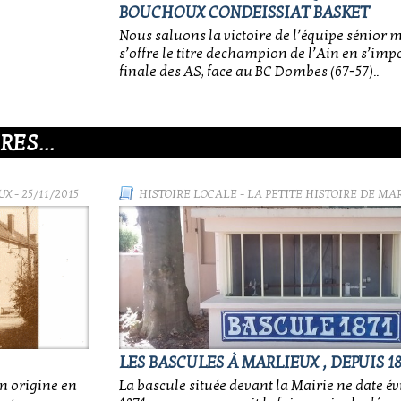
BOUCHOUX CONDEISSIAT BASKET
Nous saluons la victoire de l’équipe sénior 
s’offre le titre dechampion de l’Ain en s’impo
finale des AS, face au BC Dombes (67-57)..
ES...
UX
- 25/11/2015
HISTOIRE LOCALE
-
LA PETITE HISTOIRE DE MA
LES BASCULES À MARLIEUX , DEPUIS 18
on origine en
La bascule située devant la Mairie ne date 