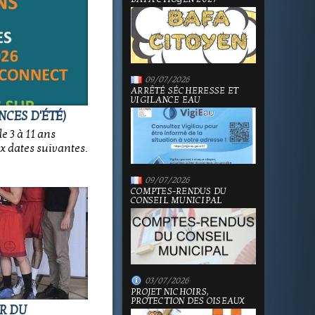
09/07/2026
ARRÊTÉ SÉCHERESSE ET
VIGILANCE EAU
NCES D'ÉTÉ)
e 3 à 11 ans
x dates suivantes.
09/07/2026
COMPTES-RENDUS DU
CONSEIL MUNICIPAL
03/07/2026
PROJET NICHOIRS,
PROTECTION DES OISEAUX
OR DU