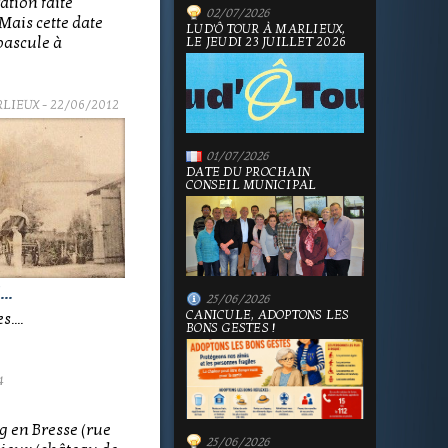
ation faite
02/07/2026
ais cette date
LUD'Ô TOUR À MARLIEUX,
 bascule à
LE JEUDI 23 JUILLET 2026
RLIEUX
- 22/06/2012
01/07/2026
DATE DU PROCHAIN
CONSEIL MUNICIPAL
..
25/06/2026
CANICULE, ADOPTONS LES
....
BONS GESTES !
4
g en Bresse (rue
25/06/2026