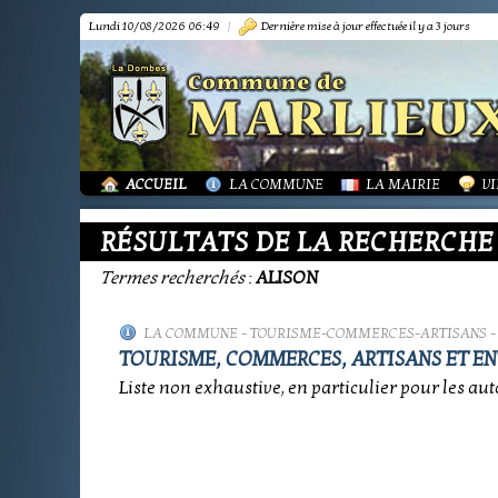
Lundi 10/08/2026 06:49
|
Dernière mise à jour effectuée il y a 3 jours
PRÉSENTATION
PRÉSENTATION
DÉMARCHES FORMA
IN
TOURISME-COMMERCES-ARTISANS
BIBLIOTHÈQUE
OR
MARPA LE RENON
PLAN LOCAL URBAN
AS
VIE LOCALE
LES ANNONCES DE 
LA
ACTUALITÉS
PUBLICATIONS
GR
ACCUEIL
LA COMMUNE
LA MAIRIE
VI
RÉSULTATS DE LA RECHERCHE
Termes recherchés
:
ALISON
LA COMMUNE
-
TOURISME-COMMERCES-ARTISANS
-
TOURISME, COMMERCES, ARTISANS ET EN
Liste non exhaustive, en particulier pour les aut