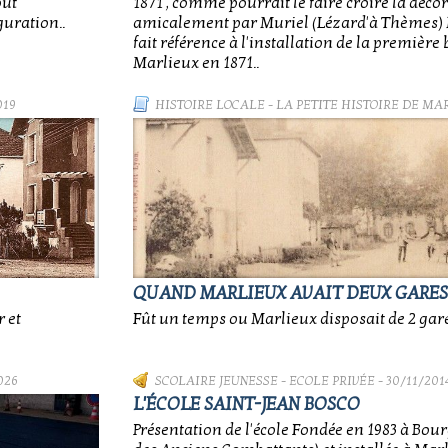
out
1871 , comme pourrait le faire croire la décor
guration..
amicalement par Muriel (Lézard'à Thèmes) M
fait référence à l'installation de la première
Marlieux en 1871..
019
HISTOIRE LOCALE
-
LA PETITE HISTOIRE DE MA
QUAND MARLIEUX AVAIT DEUX GARES.
 et
Fût un temps ou Marlieux disposait de 2 gares
026
SCOLAIRE JEUNESSE
-
ECOLE PRIVÉE
- 30/11/201
L'ÉCOLE SAINT-JEAN BOSCO
Présentation de l'école Fondée en 1983 à Bour