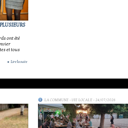
 PLUSIEURS
ds ont été
anvier
tes et tous
Lire la suite
►
LA COMMUNE
-
VIE LOCALE
- 24/07/2026