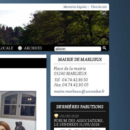
VIE PRATIQUE / GROUPEMENT PAROISSIAL
SCOLAIRE JEUNESSE / INFORMATIONS
Mentions Légales
|
Plan du site
SCOLAIRE JEUNESSE / ECOLE PUBLIQUE - INFORMATIONS
SCOLAIRE JEUNESSE / PÔLE ENFANCE
SCOLAIRE JEUNESSE / ECOLE PRIVÉE
VIE SOCIALE / ACTION SOCIALE
/ ECOLE PUBLIQUE - INFORMATIONS
 HISTOIRE DE MARLIEUX
/ LA VIE DES ASSOCIATIONS
E MARLIEUX
/ VIE LOCALE
 LOCALE
ARCHIVES
MAIRIE DE MARLIEUX
Place de la mairie
01240 MARLIEUX
Tél.
04.74.42.86.30
Fax.
04.74.42.80.03
mairie.marlieux@wanadoo.fr
DERNIÈRES PARUTIONS
06/08/2026
FORUM DES ASSOCIATIONS,
LE VENDREDI 11/09/2026