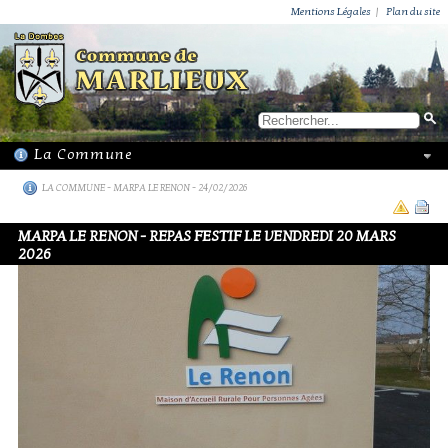
ACTUALITÉS
PUBLICATIONS
GROUPEMENT PAROISSIAL
ECOLE PRIVÉE
ACTION SOCIALE
PHOTOS DE MARLIEUX
/ VIE LOCALE
Mentions Légales
|
Plan du site
LA COMMUNE
-
MARPA LE RENON
- 24/02/2026
MARPA LE RENON - REPAS FESTIF LE VENDREDI 20 MARS
2026