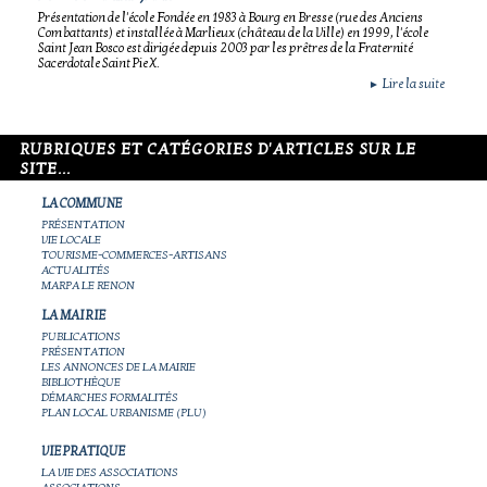
Présentation de l'école Fondée en 1983 à Bourg en Bresse (rue des Anciens
Combattants) et installée à Marlieux (château de la Ville) en 1999, l'école
Saint Jean Bosco est dirigée depuis 2003 par les prêtres de la Fraternité
Sacerdotale Saint Pie X.
Lire la suite
►
RUBRIQUES ET CATÉGORIES D'ARTICLES SUR LE
SITE...
LA COMMUNE
PRÉSENTATION
VIE LOCALE
TOURISME-COMMERCES-ARTISANS
ACTUALITÉS
MARPA LE RENON
LA MAIRIE
PUBLICATIONS
PRÉSENTATION
LES ANNONCES DE LA MAIRIE
BIBLIOTHÈQUE
DÉMARCHES FORMALITÉS
PLAN LOCAL URBANISME (PLU)
VIE PRATIQUE
LA VIE DES ASSOCIATIONS