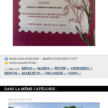
Article créé le 24/02/2026 - Modifié le 13/04/2026 17:54:47
Article consulté 391 fois
REPAS
MARPA
FESTIF
VENDREDI
Mots-clés
(
4
)
(
3
)
(
2
)
(
2
)
RENON
MARLIEUX
ORGANISE
11H30
(
1
)
(
1
)
(
1
)
(
1
)
DANS LA MÊME CATÉGORIE...
Mardi 24/02/2026