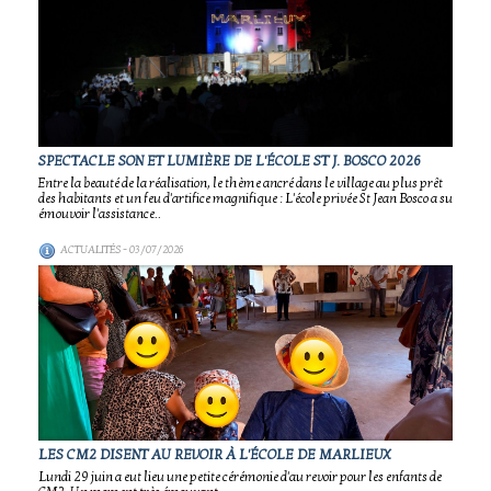
SPECTACLE SON ET LUMIÈRE DE L'ÉCOLE ST J. BOSCO 2026
Entre la beauté de la réalisation, le thème ancré dans le village au plus prêt
des habitants et un feu d'artifice magnifique : L'école privée St Jean Bosco a su
émouvoir l'assistance..
ACTUALITÉS
- 03/07/2026
LES CM2 DISENT AU REVOIR À L'ÉCOLE DE MARLIEUX
Lundi 29 juin a eut lieu une petite cérémonie d'au revoir pour les enfants de