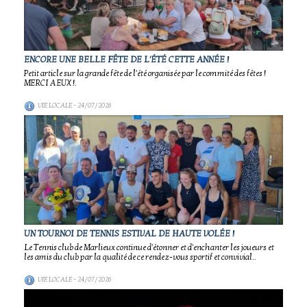
ENCORE UNE BELLE FÊTE DE L'ÉTÉ CETTE ANNÉE !
Petit article sur la grande fête de l'été organisée par le commité des fêtes !
MERCI A EUX !.
VIE LOCALE
- 24/07/2026
UN TOURNOI DE TENNIS ESTIVAL DE HAUTE VOLÉE !
Le Tennis club de Marlieux continue d'étonner et d'enchanter les joueurs et
les amis du club par la qualité de ce rendez-vous sportif et convivial..
VIE LOCALE
- 24/07/2026