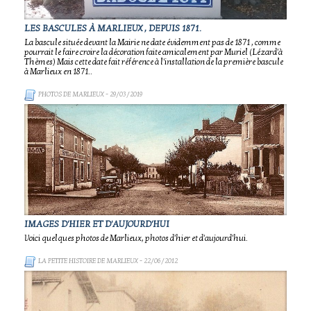
LES BASCULES À MARLIEUX , DEPUIS 1871.
La bascule située devant la Mairie ne date évidemment pas de 1871 , comme
pourrait le faire croire la décoration faite amicalement par Muriel (Lézard'à
Thèmes) Mais cette date fait référence à l'installation de la première bascule
à Marlieux en 1871..
PHOTOS DE MARLIEUX
- 29/03/2019
IMAGES D'HIER ET D'AUJOURD'HUI
Voici quelques photos de Marlieux, photos d'hier et d'aujourd'hui.
LA PETITE HISTOIRE DE MARLIEUX
- 22/06/2012