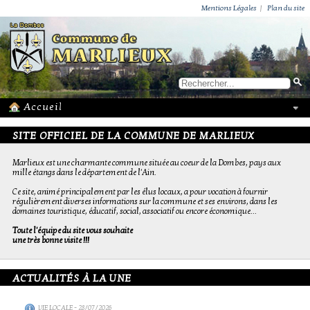
ACTUALITÉS
PUBLICATIONS
GROUPEMENT PAROISSIAL
ECOLE PRIVÉE
ACTION SOCIALE
PHOTOS DE MARLIEUX
/ VIE LOCALE
Mentions Légales
|
Plan du site
SITE OFFICIEL DE LA COMMUNE DE MARLIEUX
Marlieux est une charmante commune située au coeur de la Dombes, pays aux
mille étangs dans le département de l'Ain.
Ce site, animé principalement par les élus locaux, a pour vocation à fournir
régulièrement diverses informations sur la commune et ses environs, dans les
domaines touristique, éducatif, social, associatif ou encore économique...
Toute l'équipe du site vous souhaite
une très bonne visite !!!
ACTUALITÉS À LA UNE
VIE LOCALE
- 28/07/2026