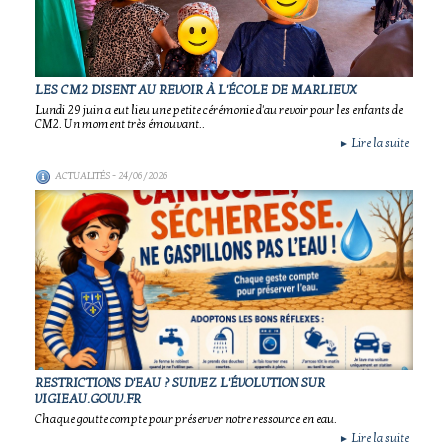
LES CM2 DISENT AU REVOIR À L'ÉCOLE DE MARLIEUX
Lundi 29 juin a eut lieu une petite cérémonie d'au revoir pour les enfants de
CM2. Un moment très émouvant..
Lire la suite
►
ACTUALITÉS
- 24/06/2026
RESTRICTIONS D'EAU ? SUIVEZ L'ÉVOLUTION SUR
VIGIEAU.GOUV.FR
Chaque goutte compte pour préserver notre ressource en eau.
Lire la suite
►