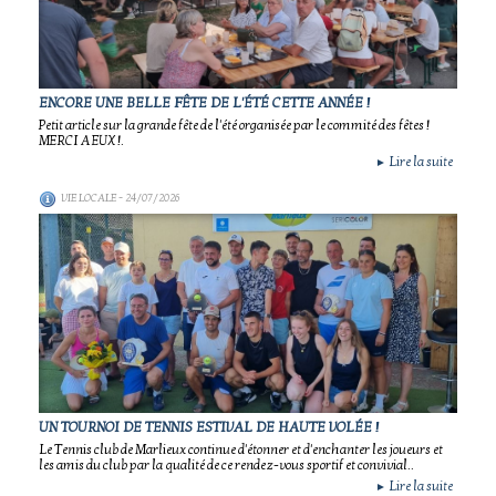
ENCORE UNE BELLE FÊTE DE L'ÉTÉ CETTE ANNÉE !
Petit article sur la grande fête de l'été organisée par le commité des fêtes !
MERCI A EUX !.
Lire la suite
►
VIE LOCALE
- 24/07/2026
UN TOURNOI DE TENNIS ESTIVAL DE HAUTE VOLÉE !
Le Tennis club de Marlieux continue d'étonner et d'enchanter les joueurs et
les amis du club par la qualité de ce rendez-vous sportif et convivial..
Lire la suite
►