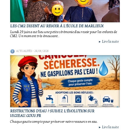
LES CM2 DISENT AU REVOIR À L'ÉCOLE DE MARLIEUX
Lundi 29 juin a eut lieu une petite cérémonie d'au revoir pour les enfants de
CM2. Un moment très émouvant..
Lire la suite
►
ACTUALITÉS
- 24/06/2026
RESTRICTIONS D'EAU ? SUIVEZ L'ÉVOLUTION SUR
VIGIEAU.GOUV.FR
Chaque goutte compte pour préserver notre ressource en eau.
Lire la suite
►