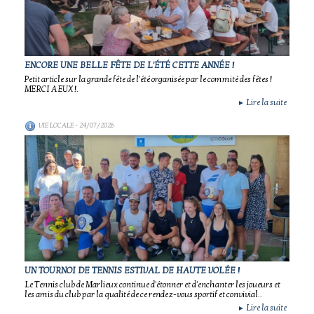
ENCORE UNE BELLE FÊTE DE L'ÉTÉ CETTE ANNÉE !
Petit article sur la grande fête de l'été organisée par le commité des fêtes !
MERCI A EUX !.
Lire la suite
►
VIE LOCALE
- 24/07/2026
UN TOURNOI DE TENNIS ESTIVAL DE HAUTE VOLÉE !
Le Tennis club de Marlieux continue d'étonner et d'enchanter les joueurs et
les amis du club par la qualité de ce rendez-vous sportif et convivial..
Lire la suite
►