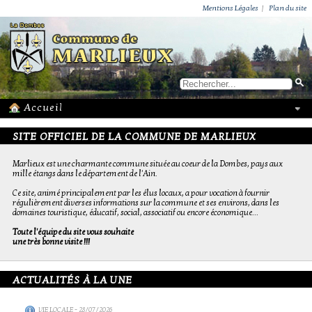
ACTUALITÉS
PUBLICATIONS
GROUPEMENT PAROISSIAL
ECOLE PRIVÉE
ACTION SOCIALE
PHOTOS DE MARLIEUX
/ VIE LOCALE
Mentions Légales
|
Plan du site
SITE OFFICIEL DE LA COMMUNE DE MARLIEUX
Marlieux est une charmante commune située au coeur de la Dombes, pays aux
mille étangs dans le département de l'Ain.
Ce site, animé principalement par les élus locaux, a pour vocation à fournir
régulièrement diverses informations sur la commune et ses environs, dans les
domaines touristique, éducatif, social, associatif ou encore économique...
Toute l'équipe du site vous souhaite
une très bonne visite !!!
ACTUALITÉS À LA UNE
VIE LOCALE
- 28/07/2026